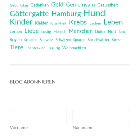
Geld
Gemeinsam
Gedanken
Gesundheit
Geburtstag
Hund
Göttergatte
Hamburg
Kinder
Leben
Krebs
Kleider
Krankheit
Lachen
Liebe
Menschen
Lernen
Nett
Mensch
Lustig
Mutter
Neu
Regeln
Schweiz
Sprichwörter
Schlafen
Schwitzen
Sprache
Stress
Tiere
Weihnachten
Tochterkind
Traurig
BLOG ABONNIEREN
N
a
m
Vorname
Nachname
e
*
*