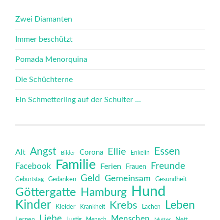
Zwei Diamanten
Immer beschützt
Pomada Menorquina
Die Schüchterne
Ein Schmetterling auf der Schulter …
Angst
Essen
Ellie
Alt
Corona
Bilder
Enkelin
Familie
Freunde
Facebook
Ferien
Frauen
Geld
Gemeinsam
Gedanken
Gesundheit
Geburtstag
Hund
Göttergatte
Hamburg
Kinder
Leben
Krebs
Kleider
Krankheit
Lachen
Liebe
Menschen
Lernen
Mensch
Nett
Lustig
Mutter