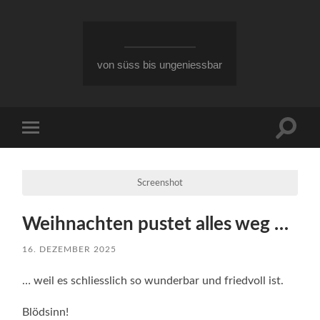
von süss bis ungeniessbar
Suchfe
Mobile-
ein-/a
Menü
ein-/ausblenden
Screenshot
Weihnachten pustet alles weg …
16. DEZEMBER 2025
… weil es schliesslich so wunderbar und friedvoll ist.
Blödsinn!