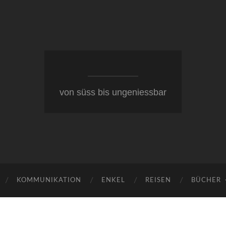
von süss bis ungeniessbar
KOMMUNIKATION
ENKEL
REISEN
BÜCHER