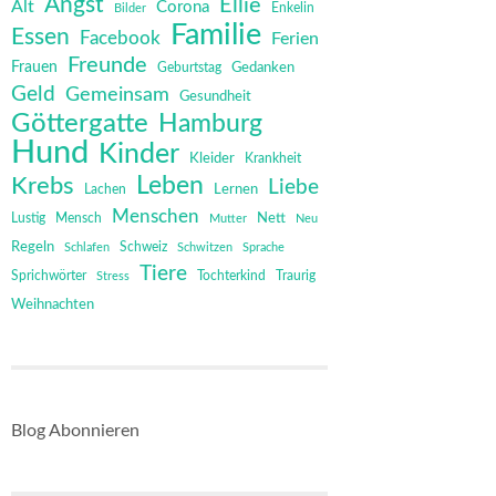
Angst
Ellie
Alt
Corona
Bilder
Enkelin
Familie
Essen
Facebook
Ferien
Freunde
Frauen
Gedanken
Geburtstag
Geld
Gemeinsam
Gesundheit
Göttergatte
Hamburg
Hund
Kinder
Kleider
Krankheit
Leben
Krebs
Liebe
Lernen
Lachen
Menschen
Mensch
Nett
Lustig
Mutter
Neu
Regeln
Schweiz
Schlafen
Schwitzen
Sprache
Tiere
Sprichwörter
Tochterkind
Stress
Traurig
Weihnachten
Blog Abonnieren