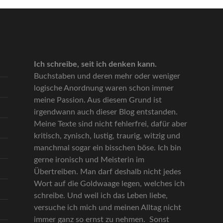
Ich schreibe, seit ich denken kann.
Buchstaben und deren mehr oder weniger
logische Anordnung waren schon immer
meine Passion. Aus diesem Grund ist
irgendwann auch dieser Blog entstanden.
Meine Texte sind nicht fehlerfrei, dafür aber
kritisch, zynisch, lustig, traurig, witzig und
manchmal sogar ein bisschen böse. Ich bin
gerne ironisch und Meisterin im
Übertreiben. Man darf deshalb nicht jedes
Wort auf die Goldwaage legen, welches ich
schreibe. Und weil ich das Leben liebe,
versuche ich mich und meinen Alltag nicht
immer ganz so ernst zu nehmen. Sonst