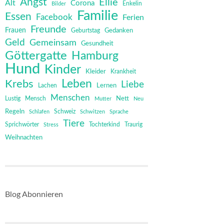
Angst
Ellie
Alt
Corona
Bilder
Enkelin
Familie
Essen
Facebook
Ferien
Freunde
Frauen
Gedanken
Geburtstag
Geld
Gemeinsam
Gesundheit
Göttergatte
Hamburg
Hund
Kinder
Kleider
Krankheit
Leben
Krebs
Liebe
Lernen
Lachen
Menschen
Mensch
Nett
Lustig
Mutter
Neu
Regeln
Schweiz
Schlafen
Schwitzen
Sprache
Tiere
Sprichwörter
Tochterkind
Stress
Traurig
Weihnachten
Blog Abonnieren