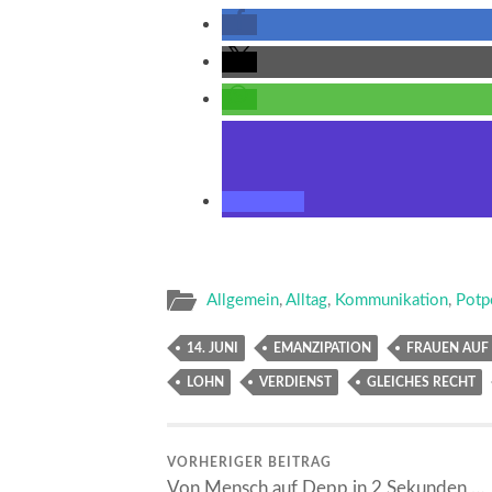
Allgemein
,
Alltag
,
Kommunikation
,
Potp
14. JUNI
EMANZIPATION
FRAUEN AUF 
LOHN
VERDIENST
GLEICHES RECHT
VORHERIGER BEITRAG
Von Mensch auf Depp in 2 Sekunden …