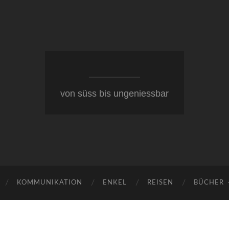
von süss bis ungeniessbar
KOMMUNIKATION
ENKEL
REISEN
BÜCHER