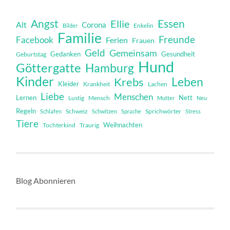
Angst
Essen
Ellie
Alt
Corona
Bilder
Enkelin
Familie
Freunde
Facebook
Ferien
Frauen
Geld
Gemeinsam
Gedanken
Gesundheit
Geburtstag
Hund
Göttergatte
Hamburg
Kinder
Leben
Krebs
Kleider
Krankheit
Lachen
Liebe
Menschen
Lernen
Nett
Mensch
Lustig
Mutter
Neu
Regeln
Schweiz
Sprichwörter
Schlafen
Schwitzen
Sprache
Stress
Tiere
Weihnachten
Tochterkind
Traurig
Blog Abonnieren