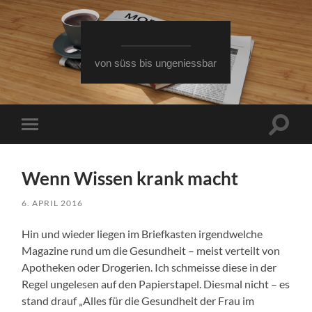
von süss bis ungeniessbar
Suchfe
Mobile-
ein-/a
Menü
ein-/ausblenden
Wenn Wissen krank macht
6. APRIL 2016
Hin und wieder liegen im Briefkasten irgendwelche
Magazine rund um die Gesundheit – meist verteilt von
Apotheken oder Drogerien. Ich schmeisse diese in der
Regel ungelesen auf den Papierstapel. Diesmal nicht – es
stand drauf „Alles für die Gesundheit der Frau im