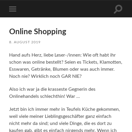
Suchfe
Mobile-
ein-/a
Menü
ein-/ausblenden
Online Shopping
8. AUGUST 2019
Hand aufs Herz, liebe Leser-/innen: Wie oft habt ihr
schon was online bestellt? Seien es Tickets, Klamotten,
Esswaren, Getränke, Blumen oder was auch immer.
Noch nie? Wirklich noch GAR NIE?
Also ich war ja die krasseste Gegnerin des
Onlinehandels schlechthin! War …
Jetzt bin ich immer mehr in Teufels Küche gekommen,
weil viele meiner Lieblingsgeschäfter ganz einfach
nicht mehr da sind; und viele Dinge, die es dort zu
kaufen gab, gibt es einfach nirgends mehr. Wenn ich