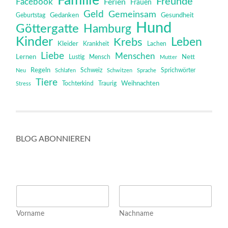
Familie
Freunde
Facebook
Ferien
Frauen
Geld
Gemeinsam
Gedanken
Gesundheit
Geburtstag
Hund
Göttergatte
Hamburg
Kinder
Leben
Krebs
Kleider
Krankheit
Lachen
Liebe
Menschen
Lernen
Mensch
Nett
Lustig
Mutter
Regeln
Schweiz
Sprichwörter
Neu
Schlafen
Schwitzen
Sprache
Tiere
Tochterkind
Weihnachten
Stress
Traurig
BLOG ABONNIEREN
N
a
m
Vorname
Nachname
e
*