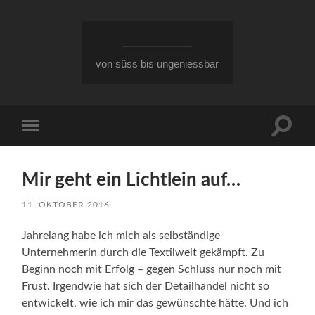
von süss bis ungeniessbar
Suchfe
Mobile-
ein-/a
Menü
ein-/ausblenden
Mir geht ein Lichtlein auf…
11. OKTOBER 2016
Jahrelang habe ich mich als selbständige
Unternehmerin durch die Textilwelt gekämpft. Zu
Beginn noch mit Erfolg – gegen Schluss nur noch mit
Frust. Irgendwie hat sich der Detailhandel nicht so
entwickelt, wie ich mir das gewünschte hätte. Und ich