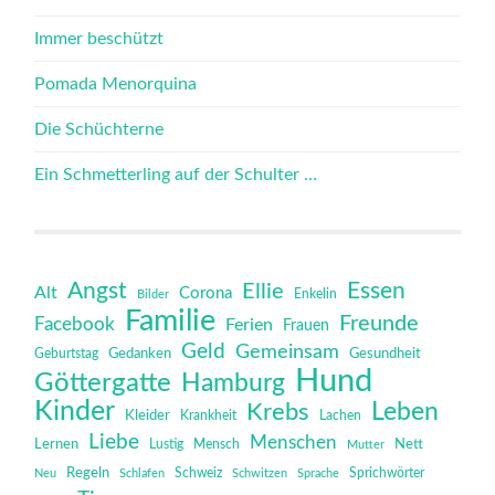
Immer beschützt
Pomada Menorquina
Die Schüchterne
Ein Schmetterling auf der Schulter …
Angst
Essen
Ellie
Alt
Corona
Bilder
Enkelin
Familie
Freunde
Facebook
Ferien
Frauen
Geld
Gemeinsam
Gedanken
Gesundheit
Geburtstag
Hund
Göttergatte
Hamburg
Kinder
Leben
Krebs
Kleider
Krankheit
Lachen
Liebe
Menschen
Lernen
Mensch
Nett
Lustig
Mutter
Regeln
Schweiz
Sprichwörter
Neu
Schlafen
Schwitzen
Sprache