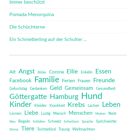
Immer beschützt
Pomada Menorquina
Die Schüchterne
Ein Schmetterling auf der Schulter …
Angst
Essen
Ellie
Alt
Corona
Bilder
Enkelin
Familie
Freunde
Facebook
Ferien
Frauen
Geld
Gemeinsam
Gedanken
Gesundheit
Geburtstag
Hund
Göttergatte
Hamburg
Kinder
Leben
Krebs
Kleider
Krankheit
Lachen
Liebe
Menschen
Lernen
Mensch
Nett
Lustig
Mutter
Regeln
Schweiz
Sprichwörter
Neu
Schlafen
Schwitzen
Sprache
Tiere
Tochterkind
Weihnachten
Stress
Traurig