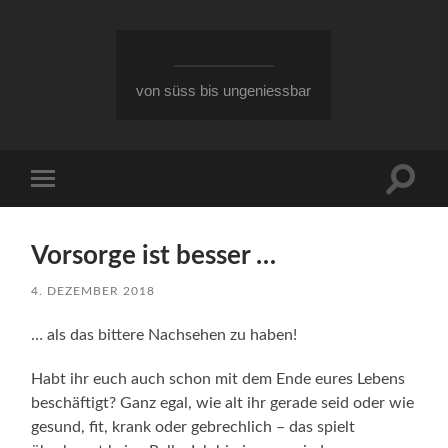
von süss bis ungeniessbar
Suchfe
Mobile-
ein-/a
Menü
ein-/ausblenden
Vorsorge ist besser …
4. DEZEMBER 2018
… als das bittere Nachsehen zu haben!
Habt ihr euch auch schon mit dem Ende eures Lebens
beschäftigt? Ganz egal, wie alt ihr gerade seid oder wie
gesund, fit, krank oder gebrechlich – das spielt