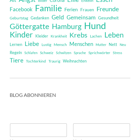
Bilder
Enkelin
Familie
Freunde
Facebook
Ferien
Frauen
Geld
Gemeinsam
Gedanken
Gesundheit
Geburtstag
Hund
Göttergatte
Hamburg
Kinder
Leben
Krebs
Kleider
Krankheit
Lachen
Liebe
Menschen
Lernen
Nett
Mensch
Lustig
Mutter
Neu
Regeln
Schweiz
Sprichwörter
Schlafen
Schwitzen
Sprache
Stress
Tiere
Weihnachten
Tochterkind
Traurig
BLOG ABONNIEREN
N
a
m