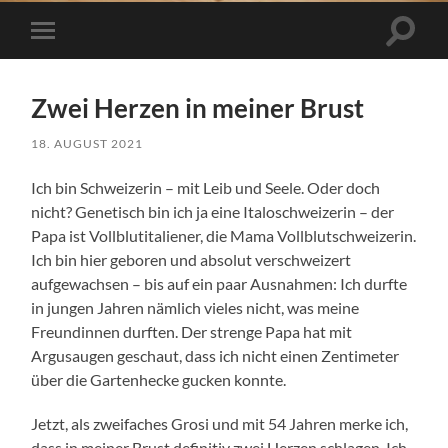
Suchfe
Mobile-
ein-/a
Menü
ein-/ausblenden
Zwei Herzen in meiner Brust
18. AUGUST 2021
Ich bin Schweizerin – mit Leib und Seele. Oder doch
nicht? Genetisch bin ich ja eine Italoschweizerin – der
Papa ist Vollblutitaliener, die Mama Vollblutschweizerin.
Ich bin hier geboren und absolut verschweizert
aufgewachsen – bis auf ein paar Ausnahmen: Ich durfte
in jungen Jahren nämlich vieles nicht, was meine
Freundinnen durften. Der strenge Papa hat mit
Argusaugen geschaut, dass ich nicht einen Zentimeter
über die Gartenhecke gucken konnte.
Jetzt, als zweifaches Grosi und mit 54 Jahren merke ich,
dass in meiner Brust definitiv zwei Herzen schlagen. Ich