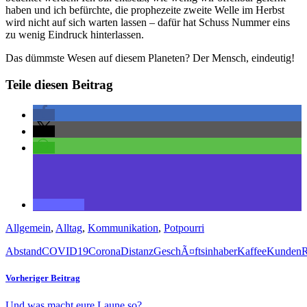
haben und ich befürchte, die prophezeite zweite Welle im Herbst
wird nicht auf sich warten lassen – dafür hat Schuss Nummer eins
zu wenig Eindruck hinterlassen.
Das dümmste Wesen auf diesem Planeten? Der Mensch, eindeutig!
Teile diesen Beitrag
Allgemein
,
Alltag
,
Kommunikation
,
Potpourri
Abstand
COVID19
Corona
Distanz
GeschÃ¤ftsinhaber
Kaffee
Kunden
R
Vorheriger Beitrag
Und was macht eure Laune so?