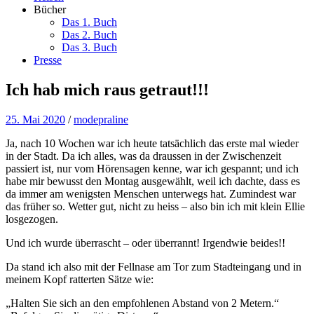
Bücher
Das 1. Buch
Das 2. Buch
Das 3. Buch
Presse
Ich hab mich raus getraut!!!
25. Mai 2020
/
modepraline
Ja, nach 10 Wochen war ich heute tatsächlich das erste mal wieder
in der Stadt. Da ich alles, was da draussen in der Zwischenzeit
passiert ist, nur vom Hörensagen kenne, war ich gespannt; und ich
habe mir bewusst den Montag ausgewählt, weil ich dachte, dass es
da immer am wenigsten Menschen unterwegs hat. Zumindest war
das früher so. Wetter gut, nicht zu heiss – also bin ich mit klein Ellie
losgezogen.
Und ich wurde überrascht – oder überrannt! Irgendwie beides!!
Da stand ich also mit der Fellnase am Tor zum Stadteingang und in
meinem Kopf ratterten Sätze wie:
„Halten Sie sich an den empfohlenen Abstand von 2 Metern.“