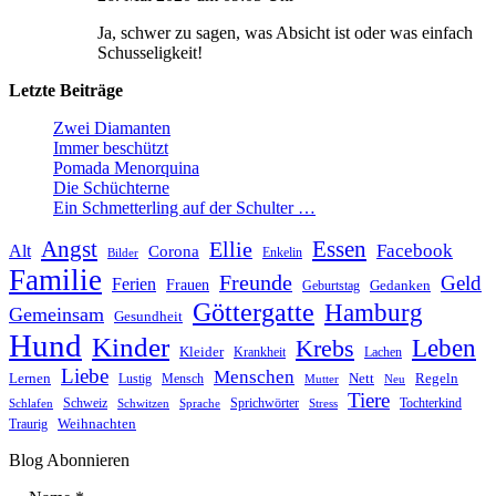
Ja, schwer zu sagen, was Absicht ist oder was einfach
Schusseligkeit!
Letzte Beiträge
Zwei Diamanten
Immer beschützt
Pomada Menorquina
Die Schüchterne
Ein Schmetterling auf der Schulter …
Angst
Essen
Ellie
Facebook
Alt
Corona
Enkelin
Bilder
Familie
Freunde
Geld
Ferien
Frauen
Gedanken
Geburtstag
Göttergatte
Hamburg
Gemeinsam
Gesundheit
Hund
Kinder
Leben
Krebs
Kleider
Krankheit
Lachen
Liebe
Menschen
Lernen
Nett
Regeln
Mensch
Lustig
Mutter
Neu
Tiere
Schweiz
Sprichwörter
Tochterkind
Schlafen
Schwitzen
Sprache
Stress
Weihnachten
Traurig
Blog Abonnieren