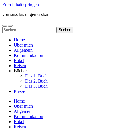
Zum Inhalt springen
von süss bis ungeniessbar
Mobile-
Suchfeld
Suchen
Menü
ein-/ausblenden
nach:
ein-/ausblenden
Home
Über mich
Allgemein
Kommunikation
Enkel
Reisen
Bücher
Das 1. Buch
Das 2. Buch
Das 3. Buch
Presse
Home
Über mich
Allgemein
Kommunikation
Enkel
Reisen