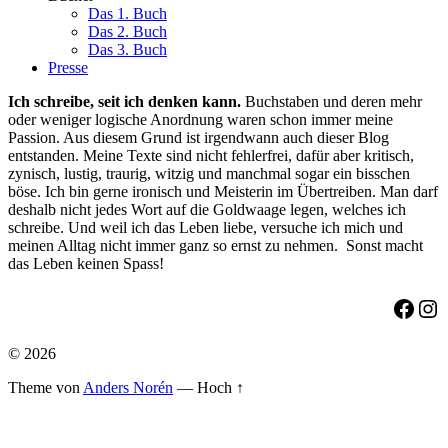
Das 1. Buch
Das 2. Buch
Das 3. Buch
Presse
Ich schreibe, seit ich denken kann.
Buchstaben und deren mehr
oder weniger logische Anordnung waren schon immer meine
Passion. Aus diesem Grund ist irgendwann auch dieser Blog
entstanden. Meine Texte sind nicht fehlerfrei, dafür aber kritisch,
zynisch, lustig, traurig, witzig und manchmal sogar ein bisschen
böse. Ich bin gerne ironisch und Meisterin im Übertreiben. Man darf
deshalb nicht jedes Wort auf die Goldwaage legen, welches ich
schreibe. Und weil ich das Leben liebe, versuche ich mich und
meinen Alltag nicht immer ganz so ernst zu nehmen. Sonst macht
das Leben keinen Spass!
Face
Ins
© 2026
Theme von
Anders Norén
—
Hoch ↑