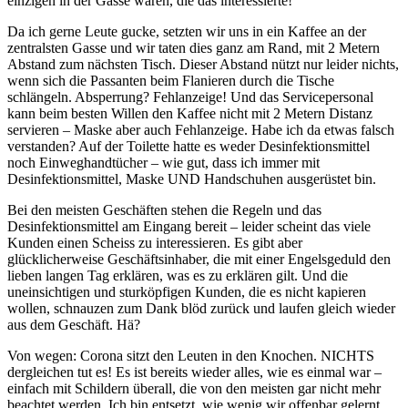
einzigen in der Gasse waren, die das interessierte!
Da ich gerne Leute gucke, setzten wir uns in ein Kaffee an der
zentralsten Gasse und wir taten dies ganz am Rand, mit 2 Metern
Abstand zum nächsten Tisch. Dieser Abstand nützt nur leider nichts,
wenn sich die Passanten beim Flanieren durch die Tische
schlängeln. Absperrung? Fehlanzeige! Und das Servicepersonal
kann beim besten Willen den Kaffee nicht mit 2 Metern Distanz
servieren – Maske aber auch Fehlanzeige. Habe ich da etwas falsch
verstanden? Auf der Toilette hatte es weder Desinfektionsmittel
noch Einweghandtücher – wie gut, dass ich immer mit
Desinfektionsmittel, Maske UND Handschuhen ausgerüstet bin.
Bei den meisten Geschäften stehen die Regeln und das
Desinfektionsmittel am Eingang bereit – leider scheint das viele
Kunden einen Scheiss zu interessieren. Es gibt aber
glücklicherweise Geschäftsinhaber, die mit einer Engelsgeduld den
lieben langen Tag erklären, was es zu erklären gilt. Und die
uneinsichtigen und sturköpfigen Kunden, die es nicht kapieren
wollen, schnauzen zum Dank blöd zurück und laufen gleich wieder
aus dem Geschäft. Hä?
Von wegen: Corona sitzt den Leuten in den Knochen. NICHTS
dergleichen tut es! Es ist bereits wieder alles, wie es einmal war –
einfach mit Schildern überall, die von den meisten gar nicht mehr
beachtet werden. Ich bin entsetzt, wie wenig wir offenbar gelernt