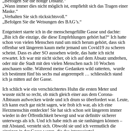
„Befolgen Sie die nötige Distanz.“
„Wann immer dies nicht möglich ist, empfiehlt sich das Tragen einer
Maske.“
„Verhalten Sie sich rücksichtsvoll.“
„Befolgen Sie die Weisungen des BAG’s.“
Entgeistert starrte ich in die menschengefüllte Gasse und dachte:
„Bin ich die einzige, die diese Empfehlungen gehört hat?“ Ich hatte
schon von vielen Menschen rund um mich herum gehört, dass sich
offenbar seit längerem kaum mehr jemand um Covid19 zu scheren
scheint. Dass es aber SO aussehen würde, das hatte ich nicht
erwartet. Ich war mir nicht sicher, ob ich auf dem Absatz umdrehen,
oder mir die Stadt mit den vielen Menschen nach 10 Wochen
anschauen sollte. Während meine Gedanken wild ratterten, wurde
ich bestimmt fünf bis sechs mal angerempelt … schliesslich stand
ich ja mitten auf der Gasse.
Ich schlich wie ein verschüchtertes Huhn die ersten Meter und
wusste nicht so recht, ob mich gleich einer aus dem Corona-
Albtraum aufwecken würde und ich drum so überfordert war. Leute,
ich kann euch gar nicht sagen, wie froh ich war, als ich eine
Herzmenschin entdeckte! Sie hat sich schon seit längerem immer
wieder in der Öffentlichkeit bewegt und war definitiv sicherer
unterwegs als ich. Und ich habe mich an sie ranhängen können –
mit Abstand, versteht sich. Obwohl sie und ich vermutlich die