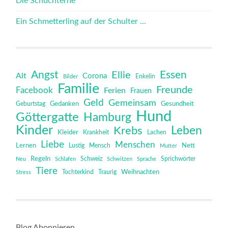
Die Schüchterne
Ein Schmetterling auf der Schulter …
Angst
Essen
Ellie
Alt
Corona
Bilder
Enkelin
Familie
Freunde
Facebook
Ferien
Frauen
Geld
Gemeinsam
Gedanken
Gesundheit
Geburtstag
Hund
Göttergatte
Hamburg
Kinder
Leben
Krebs
Kleider
Krankheit
Lachen
Liebe
Menschen
Lernen
Mensch
Nett
Lustig
Mutter
Regeln
Schweiz
Sprichwörter
Neu
Schlafen
Schwitzen
Sprache
Tiere
Tochterkind
Weihnachten
Stress
Traurig
Blog Abonnieren