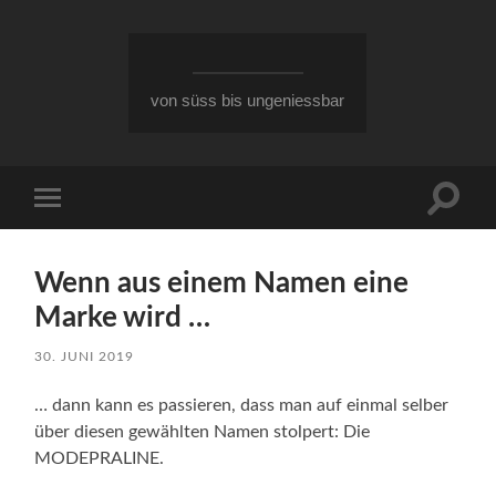
von süss bis ungeniessbar
Suchfe
Mobile-
ein-/a
Menü
ein-/ausblenden
Wenn aus einem Namen eine
Marke wird …
30. JUNI 2019
… dann kann es passieren, dass man auf einmal selber
über diesen gewählten Namen stolpert: Die
MODEPRALINE.