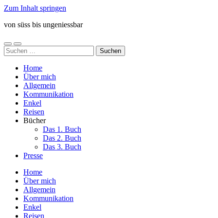
Zum Inhalt springen
von süss bis ungeniessbar
Mobile-
Suchfeld
Suchen
Menü
ein-/ausblenden
nach:
ein-/ausblenden
Home
Über mich
Allgemein
Kommunikation
Enkel
Reisen
Bücher
Das 1. Buch
Das 2. Buch
Das 3. Buch
Presse
Home
Über mich
Allgemein
Kommunikation
Enkel
Reisen