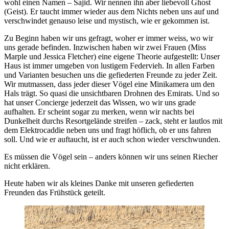
wohl einen Namen – Sajid. Wir nennen ihn aber liebevoll Ghost
(Geist). Er taucht immer wieder aus dem Nichts neben uns auf und
verschwindet genauso leise und mystisch, wie er gekommen ist.
Zu Beginn haben wir uns gefragt, woher er immer weiss, wo wir
uns gerade befinden. Inzwischen haben wir zwei Frauen (Miss
Marple und Jessica Fletcher) eine eigene Theorie aufgestellt: Unser
Haus ist immer umgeben von lustigem Federvieh. In allen Farben
und Varianten besuchen uns die gefiederten Freunde zu jeder Zeit.
Wir mutmassen, dass jeder dieser Vögel eine Minikamera um den
Hals trägt. So quasi die unsichtbaren Drohnen des Emirats. Und so
hat unser Concierge jederzeit das Wissen, wo wir uns grade
aufhalten. Er scheint sogar zu merken, wenn wir nachts bei
Dunkelheit durchs Resortgelände streifen – zack, steht er lautlos mit
dem Elektrocaddie neben uns und fragt höflich, ob er uns fahren
soll. Und wie er auftaucht, ist er auch schon wieder verschwunden.
Es müssen die Vögel sein – anders können wir uns seinen Riecher
nicht erklären.
Heute haben wir als kleines Danke mit unseren gefiederten
Freunden das Frühstück geteilt.