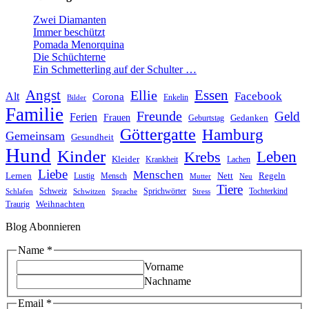
Zwei Diamanten
Immer beschützt
Pomada Menorquina
Die Schüchterne
Ein Schmetterling auf der Schulter …
Angst
Essen
Ellie
Facebook
Alt
Corona
Enkelin
Bilder
Familie
Freunde
Geld
Ferien
Frauen
Gedanken
Geburtstag
Göttergatte
Hamburg
Gemeinsam
Gesundheit
Hund
Kinder
Leben
Krebs
Kleider
Krankheit
Lachen
Liebe
Menschen
Lernen
Nett
Regeln
Mensch
Lustig
Mutter
Neu
Tiere
Schweiz
Sprichwörter
Tochterkind
Schlafen
Schwitzen
Sprache
Stress
Weihnachten
Traurig
Blog Abonnieren
Name
*
Vorname
Nachname
Email
Email
*