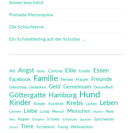
Immer beschützt
Pomada Menorquina
Die Schüchterne
Ein Schmetterling auf der Schulter …
Angst
Essen
Ellie
Alt
Corona
Bilder
Enkelin
Familie
Freunde
Facebook
Ferien
Frauen
Geld
Gemeinsam
Gedanken
Gesundheit
Geburtstag
Hund
Göttergatte
Hamburg
Kinder
Leben
Krebs
Kleider
Krankheit
Lachen
Liebe
Menschen
Lernen
Mensch
Nett
Lustig
Mutter
Regeln
Schweiz
Sprichwörter
Neu
Schlafen
Schwitzen
Sprache
Tiere
Tochterkind
Weihnachten
Stress
Traurig