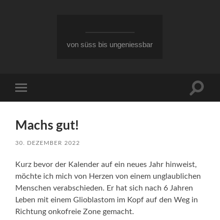
von süss bis ungeniessbar
Suchfe
Mobile-
ein-/a
Menü
ein-/ausblenden
Machs gut!
30. DEZEMBER 2022
Kurz bevor der Kalender auf ein neues Jahr hinweist,
möchte ich mich von Herzen von einem unglaublichen
Menschen verabschieden. Er hat sich nach 6 Jahren
Leben mit einem Glioblastom im Kopf auf den Weg in
Richtung onkofreie Zone gemacht.