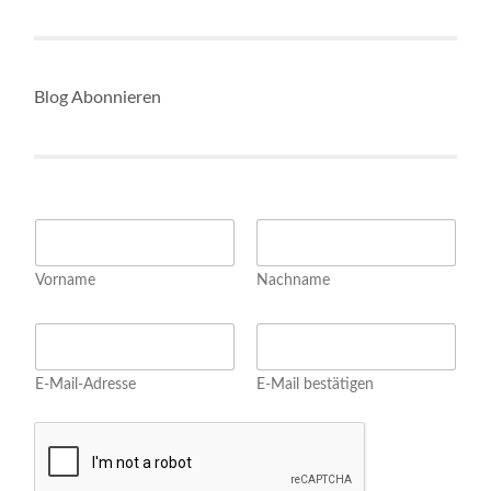
Blog Abonnieren
*
N
*
a
E
m
m
Vorname
Nachname
e
a
*
i
E
l
m
a
E-Mail-Adresse
E-Mail bestätigen
i
l
*