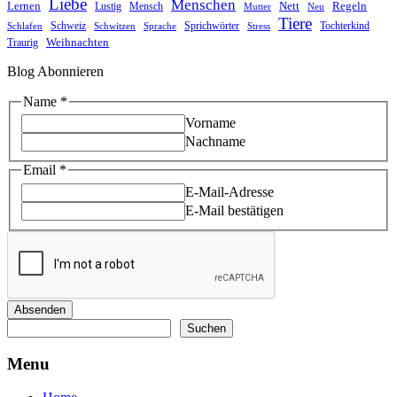
Liebe
Menschen
Lernen
Nett
Regeln
Mensch
Lustig
Mutter
Neu
Tiere
Schweiz
Sprichwörter
Tochterkind
Schlafen
Schwitzen
Sprache
Stress
Weihnachten
Traurig
Blog Abonnieren
Name
Name
*
Email
Vorname
Nachname
Email
*
E-Mail-Adresse
E-Mail bestätigen
Absenden
Suchen
Suchen
Menu