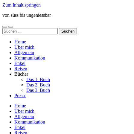
Zum Inhalt springen
von süss bis ungeniessbar
Mobile-
Suchfeld
Suchen
Menü
ein-/ausblenden
nach:
ein-/ausblenden
Home
Über mich
Allgemein
Kommunikation
Enkel
Reisen
Bücher
Das 1. Buch
Das 2. Buch
Das 3. Buch
Presse
Home
Über mich
Allgemein
Kommunikation
Enkel
Reisen