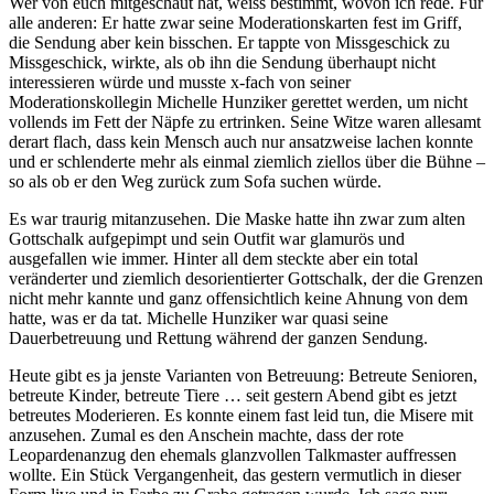
Wer von euch mitgeschaut hat, weiss bestimmt, wovon ich rede. Für
alle anderen: Er hatte zwar seine Moderationskarten fest im Griff,
die Sendung aber kein bisschen. Er tappte von Missgeschick zu
Missgeschick, wirkte, als ob ihn die Sendung überhaupt nicht
interessieren würde und musste x-fach von seiner
Moderationskollegin Michelle Hunziker gerettet werden, um nicht
vollends im Fett der Näpfe zu ertrinken. Seine Witze waren allesamt
derart flach, dass kein Mensch auch nur ansatzweise lachen konnte
und er schlenderte mehr als einmal ziemlich ziellos über die Bühne –
so als ob er den Weg zurück zum Sofa suchen würde.
Es war traurig mitanzusehen. Die Maske hatte ihn zwar zum alten
Gottschalk aufgepimpt und sein Outfit war glamurös und
ausgefallen wie immer. Hinter all dem steckte aber ein total
veränderter und ziemlich desorientierter Gottschalk, der die Grenzen
nicht mehr kannte und ganz offensichtlich keine Ahnung von dem
hatte, was er da tat. Michelle Hunziker war quasi seine
Dauerbetreuung und Rettung während der ganzen Sendung.
Heute gibt es ja jenste Varianten von Betreuung: Betreute Senioren,
betreute Kinder, betreute Tiere … seit gestern Abend gibt es jetzt
betreutes Moderieren. Es konnte einem fast leid tun, die Misere mit
anzusehen. Zumal es den Anschein machte, dass der rote
Leopardenanzug den ehemals glanzvollen Talkmaster auffressen
wollte. Ein Stück Vergangenheit, das gestern vermutlich in dieser