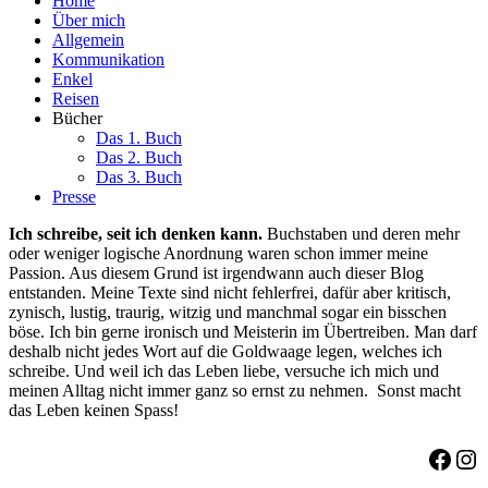
Home
Über mich
Allgemein
Kommunikation
Enkel
Reisen
Bücher
Das 1. Buch
Das 2. Buch
Das 3. Buch
Presse
Ich schreibe, seit ich denken kann.
Buchstaben und deren mehr
oder weniger logische Anordnung waren schon immer meine
Passion. Aus diesem Grund ist irgendwann auch dieser Blog
entstanden. Meine Texte sind nicht fehlerfrei, dafür aber kritisch,
zynisch, lustig, traurig, witzig und manchmal sogar ein bisschen
böse. Ich bin gerne ironisch und Meisterin im Übertreiben. Man darf
deshalb nicht jedes Wort auf die Goldwaage legen, welches ich
schreibe. Und weil ich das Leben liebe, versuche ich mich und
meinen Alltag nicht immer ganz so ernst zu nehmen. Sonst macht
das Leben keinen Spass!
Face
Ins