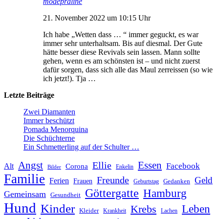
modepraline
21. November 2022 um 10:15 Uhr
Ich habe „Wetten dass … “ immer geguckt, es war
immer sehr unterhaltsam. Bis auf diesmal. Der Gute
hätte besser diese Revivals sein lassen. Mann sollte
gehen, wenn es am schönsten ist – und nicht zuerst
dafür sorgen, dass sich alle das Maul zerreissen (so wie
ich jetzt!). Tja …
Letzte Beiträge
Zwei Diamanten
Immer beschützt
Pomada Menorquina
Die Schüchterne
Ein Schmetterling auf der Schulter …
Angst
Essen
Ellie
Facebook
Alt
Corona
Enkelin
Bilder
Familie
Freunde
Geld
Ferien
Frauen
Gedanken
Geburtstag
Göttergatte
Hamburg
Gemeinsam
Gesundheit
Hund
Kinder
Leben
Krebs
Kleider
Krankheit
Lachen