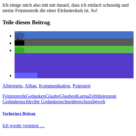
Ich einige mich also mit mir darauf, dass ich einfach schusslig und
meine Feinmotorik die einer Elefantenkuh ist. So!
Teile diesen Beitrag
Allgemein
,
Alltag
,
Kommunikation
,
Potpourri
Feinmotorik
Gedanken
Glaube
Glauben
Karma
Zeh
bluten
gute
Gedanken
schlechte Gedanken
schneiden
schusslig
weh
Vorheriger Beitrag
Ich werde vermisst …