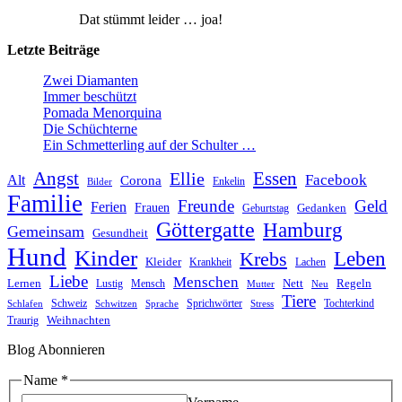
Dat stümmt leider … joa!
Letzte Beiträge
Zwei Diamanten
Immer beschützt
Pomada Menorquina
Die Schüchterne
Ein Schmetterling auf der Schulter …
Angst
Essen
Ellie
Facebook
Alt
Corona
Enkelin
Bilder
Familie
Freunde
Geld
Ferien
Frauen
Gedanken
Geburtstag
Göttergatte
Hamburg
Gemeinsam
Gesundheit
Hund
Kinder
Leben
Krebs
Kleider
Krankheit
Lachen
Liebe
Menschen
Lernen
Nett
Regeln
Mensch
Lustig
Mutter
Neu
Tiere
Schweiz
Sprichwörter
Tochterkind
Schlafen
Schwitzen
Sprache
Stress
Weihnachten
Traurig
Blog Abonnieren
Name
*