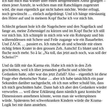
Ich hab mich mal wieder über einen liebgemeinten Anruf geärgert –
einen jener Anrufe, in welchen man mit Ratschlägen zugetextet
wird, die man eigentlich gar nicht haben möchte. Weder erfragt,
noch gewünscht … einfach aufgedrängt. Und ich hänge mieslaunig
den Hörer auf und in meinem Kopf fluche ich vor mich hin.
Schlecht gelaunt hole ich die Nagelschere und den Nagellack und
fange an, meine Zehennägel zu kürzen und im Kopf fluche ich still
vor mich hin. Ich schimpfe in mich rein wie ein Rohrspatz und bin
währenddessen mit Schere und Feile zugange wie ein Bauarbeiter.
Und ZACK … passiert es. Ich rutsche ab und schneide mir einen
richtig fetten Krater in den grossen Zeh. Autschi! Es blutet und ich
fluche noch mehr. So à la: „Na toll, das jetzt auch noch, was soll der
Scheiss!?“
Und da fällt mir das Karma ein. Habe ich mich in den Zeh
geschnitten, weil ich über jemanden geflucht und schlechte
Gedanken hatte, oder war das jetzt Zufall? Also – eigentlich ist diese
Frage eher rhetorischer Natur … aber ich habe tatsächlich ein paar
Sekunden darüber nachgedacht, ob ich nun selber schuld bin, dass
ich mich geschnitten habe. Dann hab ich aber den Gedanken wieder
verworfen … weil diese Erklärung dann nämlich ganz komische
Dimensionen annehmen könnte, wenn man sie weiterspinnen
würde. Spätestens bei schwerkranken Kindern würde die Krama-
Logik bei mir dann anstehen.