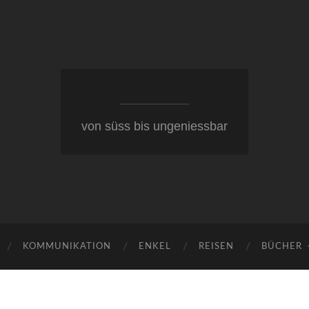
von süss bis ungeniessbar
KOMMUNIKATION
ENKEL
REISEN
BÜCHER