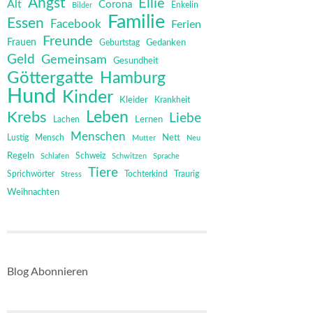
Angst
Ellie
Alt
Corona
Bilder
Enkelin
Familie
Essen
Facebook
Ferien
Freunde
Frauen
Gedanken
Geburtstag
Geld
Gemeinsam
Gesundheit
Göttergatte
Hamburg
Hund
Kinder
Kleider
Krankheit
Leben
Krebs
Liebe
Lernen
Lachen
Menschen
Mensch
Nett
Lustig
Mutter
Neu
Regeln
Schweiz
Schlafen
Schwitzen
Sprache
Tiere
Sprichwörter
Tochterkind
Stress
Traurig
Weihnachten
Blog Abonnieren