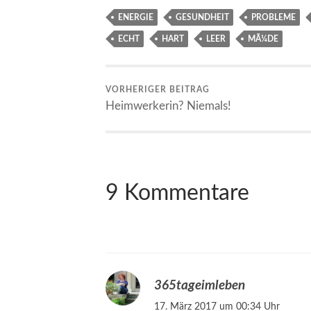
ENERGIE
GESUNDHEIT
PROBLEME
ECHT
HART
LEER
MÃ¼DE
VORHERIGER BEITRAG
Heimwerkerin? Niemals!
9 Kommentare
365tageimleben
17. März 2017 um 00:34 Uhr