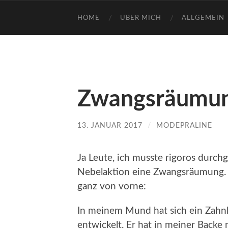
HOME
ÜBER MICH
ALLGEMEIN
Zwangsräumu
13. JANUAR 2017
/
MODEPRALINE
Ja Leute, ich musste rigoros durchg
Nebelaktion eine Zwangsräumung. N
ganz von vorne:
In meinem Mund hat sich ein Zah
entwickelt. Er hat in meiner Back