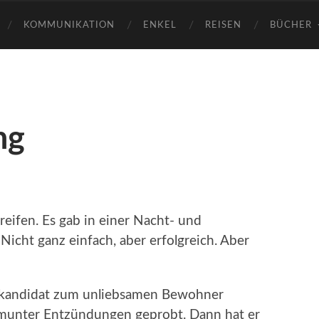
KOMMUNIKATION
ENKEL
REISEN
BÜCHER
ng
reifen. Es gab in einer Nacht- und
icht ganz einfach, aber erfolgreich. Aber
nkandidat zum unliebsamen Bewohner
e munter Entzündungen geprobt. Dann hat er