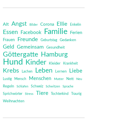
Angst
Ellie
Alt
Corona
Bilder
Enkelin
Familie
Essen
Facebook
Ferien
Freunde
Frauen
Gedanken
Geburtstag
Geld
Gemeinsam
Gesundheit
Göttergatte
Hamburg
Hund
Kinder
Kleider
Krankheit
Leben
Krebs
Liebe
Lernen
Lachen
Menschen
Mensch
Nett
Lustig
Mutter
Neu
Regeln
Schweiz
Schlafen
Schwitzen
Sprache
Tiere
Sprichwörter
Tochterkind
Stress
Traurig
Weihnachten