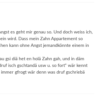
ngst es geht mir genau so. Und doch weiss ich,
 sein wird. Dass mein Zahn Appartement so
Lachen kann ohne Angst jemandkönnte einem in
au gsi diä het en holä Zahn gah, und in däm
 druf isch gschtandä usw u. so fort“ wär kennt
an immer gfrogt wär denn was druf gschriebä