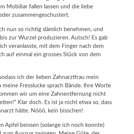
 Mobiliar fallen lassen und die liebe
ieder zusammengeschustert.
ich nun so richtig dämlich benehmen, und
bis zur Wurzel produzieren. Autsch! Es gab
ich veranlasste, mit dem Finger nach dem
ch auf einmal ein grosses Stück von dem
odass ich der lieben Zahnarztfrau mein
n meine Fresslucke sprach Bände. Ihre Worte
 kommen wir um eine Zahnentfernung nicht
ten!“ Klar doch. Es ist ja nicht etwa so, dass
rzt hätte. Nööö, kein bisschen!
en Apfel beissen (solange ich noch konnte)
d zum Auszug zwingen. Meine Güte, der