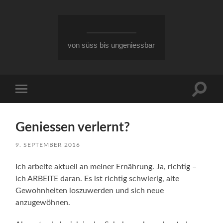
von süss bis ungeniessbar
Suchfe
Mobile-
ein-/a
Menü
ein-/ausblenden
Geniessen verlernt?
9. SEPTEMBER 2016
Ich arbeite aktuell an meiner Ernährung. Ja, richtig –
ich ARBEITE daran. Es ist richtig schwierig, alte
Gewohnheiten loszuwerden und sich neue
anzugewöhnen.