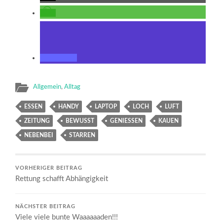
Allgemein
,
Alltag
ESSEN
HANDY
LAPTOP
LOCH
LUFT
ZEITUNG
BEWUSST
GENIESSEN
KAUEN
NEBENBEI
STARREN
VORHERIGER BEITRAG
Rettung schafft Abhängigkeit
NÄCHSTER BEITRAG
Viele viele bunte Waaaaaaden!!!