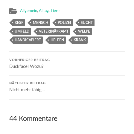
Allgemein
,
Alltag
,
Tiere
KESP
MENSCH
POLIZEI
SUCHT
UMFELD
VETERINÃ¤RAMT
WELPE
HANDICAPIERT
HELFEN
KRANK
VORHERIGER BEITRAG
Duckface! Wozu?
NÄCHSTER BEITRAG
Nicht mehr fähig…
44 Kommentare