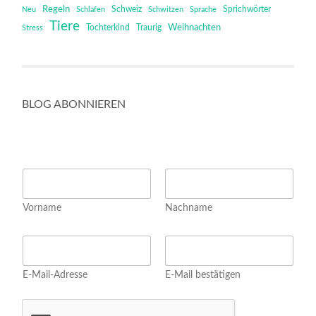
Regeln
Schweiz
Sprichwörter
Neu
Schlafen
Schwitzen
Sprache
Tiere
Tochterkind
Weihnachten
Stress
Traurig
BLOG ABONNIEREN
N
N
a
a
m
m
e
Vorname
Nachname
e
E
*
m
E
a
m
i
a
l
E-Mail-Adresse
E-Mail bestätigen
i
l
*