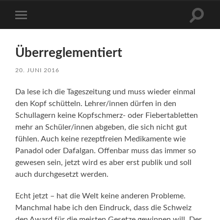
Suchfe
Mobile-
ein-/a
Menü
ein-/ausblenden
Überreglementiert
20. JUNI 2016
Da lese ich die Tageszeitung und muss wieder einmal
den Kopf schütteln. Lehrer/innen dürfen in den
Schullagern keine Kopfschmerz- oder Fiebertabletten
mehr an Schüler/innen abgeben, die sich nicht gut
fühlen. Auch keine rezeptfreien Medikamente wie
Panadol oder Dafalgan. Offenbar muss das immer so
gewesen sein, jetzt wird es aber erst publik und soll
auch durchgesetzt werden.
Echt jetzt – hat die Welt keine anderen Probleme.
Manchmal habe ich den Eindruck, dass die Schweiz
den Award für die meisten Gesetze gewinnen will. Der