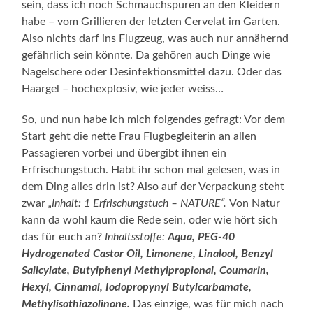
sein, dass ich noch Schmauchspuren an den Kleidern
habe – vom Grillieren der letzten Cervelat im Garten.
Also nichts darf ins Flugzeug, was auch nur annähernd
gefährlich sein könnte. Da gehören auch Dinge wie
Nagelschere oder Desinfektionsmittel dazu. Oder das
Haargel – hochexplosiv, wie jeder weiss…
So, und nun habe ich mich folgendes gefragt: Vor dem
Start geht die nette Frau Flugbegleiterin an allen
Passagieren vorbei und übergibt ihnen ein
Erfrischungstuch. Habt ihr schon mal gelesen, was in
dem Ding alles drin ist? Also auf der Verpackung steht
zwar
„Inhalt: 1 Erfrischungstuch – NATURE“.
Von Natur
kann da wohl kaum die Rede sein, oder wie hört sich
das für euch an?
Inhaltsstoffe:
Aqua, PEG-40
Hydrogenated Castor Oil, Limonene, Linalool, Benzyl
Salicylate, Butylphenyl Methylpropional, Coumarin,
Hexyl, Cinnamal, Iodopropynyl Butylcarbamate,
Methylisothiazolinone.
Das einzige, was für mich nach