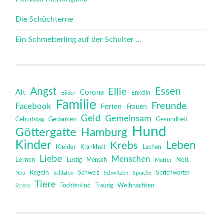
Die Schüchterne
Ein Schmetterling auf der Schulter …
Angst
Essen
Ellie
Alt
Corona
Bilder
Enkelin
Familie
Freunde
Facebook
Ferien
Frauen
Geld
Gemeinsam
Gedanken
Gesundheit
Geburtstag
Hund
Göttergatte
Hamburg
Kinder
Leben
Krebs
Kleider
Krankheit
Lachen
Liebe
Menschen
Lernen
Mensch
Nett
Lustig
Mutter
Regeln
Schweiz
Sprichwörter
Neu
Schlafen
Schwitzen
Sprache
Tiere
Tochterkind
Weihnachten
Stress
Traurig