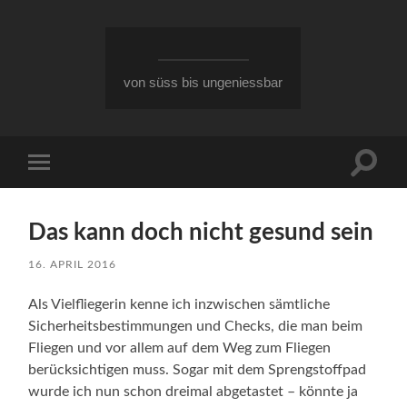
von süss bis ungeniessbar
Suchfe
Mobile-
ein-/a
Menü
ein-/ausblenden
Das kann doch nicht gesund sein
16. APRIL 2016
Als Vielfliegerin kenne ich inzwischen sämtliche
Sicherheitsbestimmungen und Checks, die man beim
Fliegen und vor allem auf dem Weg zum Fliegen
berücksichtigen muss. Sogar mit dem Sprengstoffpad
wurde ich nun schon dreimal abgetastet – könnte ja