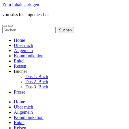
Zum Inhalt springen
von süss bis ungeniessbar
Mobile-
Suchfeld
Suchen
Menü
ein-/ausblenden
nach:
ein-/ausblenden
Home
Über mich
Allgemein
Kommunikation
Enkel
Reisen
Bücher
Das 1. Buch
Das 2. Buch
Das 3. Buch
Presse
Home
Über mich
Allgemein
Kommunikation
Enkel
Reisen