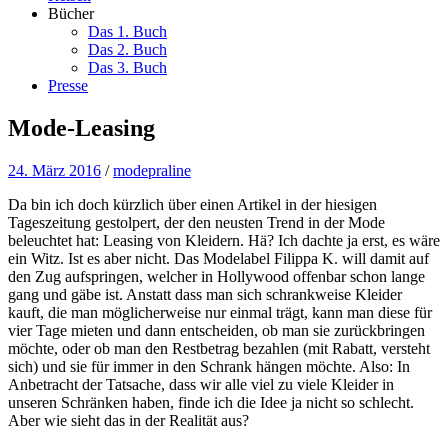
Bücher
Das 1. Buch
Das 2. Buch
Das 3. Buch
Presse
Mode-Leasing
24. März 2016
/
modepraline
Da bin ich doch kürzlich über einen Artikel in der hiesigen
Tageszeitung gestolpert, der den neusten Trend in der Mode
beleuchtet hat: Leasing von Kleidern. Hä? Ich dachte ja erst, es wäre
ein Witz. Ist es aber nicht. Das Modelabel Filippa K. will damit auf
den Zug aufspringen, welcher in Hollywood offenbar schon lange
gang und gäbe ist. Anstatt dass man sich schrankweise Kleider
kauft, die man möglicherweise nur einmal trägt, kann man diese für
vier Tage mieten und dann entscheiden, ob man sie zurückbringen
möchte, oder ob man den Restbetrag bezahlen (mit Rabatt, versteht
sich) und sie für immer in den Schrank hängen möchte. Also: In
Anbetracht der Tatsache, dass wir alle viel zu viele Kleider in
unseren Schränken haben, finde ich die Idee ja nicht so schlecht.
Aber wie sieht das in der Realität aus?