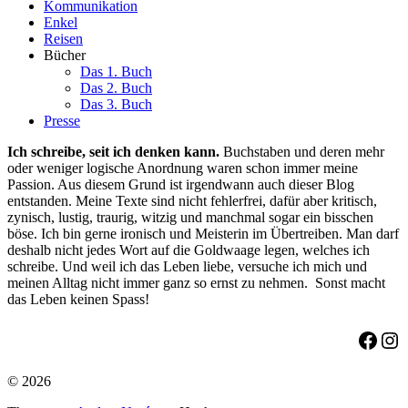
Kommunikation
Enkel
Reisen
Bücher
Das 1. Buch
Das 2. Buch
Das 3. Buch
Presse
Ich schreibe, seit ich denken kann.
Buchstaben und deren mehr
oder weniger logische Anordnung waren schon immer meine
Passion. Aus diesem Grund ist irgendwann auch dieser Blog
entstanden. Meine Texte sind nicht fehlerfrei, dafür aber kritisch,
zynisch, lustig, traurig, witzig und manchmal sogar ein bisschen
böse. Ich bin gerne ironisch und Meisterin im Übertreiben. Man darf
deshalb nicht jedes Wort auf die Goldwaage legen, welches ich
schreibe. Und weil ich das Leben liebe, versuche ich mich und
meinen Alltag nicht immer ganz so ernst zu nehmen. Sonst macht
das Leben keinen Spass!
Face
Ins
© 2026