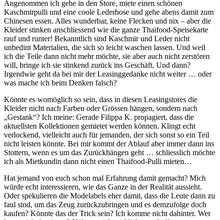
Angenommen ich gehe in den Store, miete einen schönen
Kaschmirpulli und eine coole Lederhose und gehe abens damit zum
Chinesen essen. Alles wunderbar, keine Flecken und nix – aber die
Kleider stinken anschliessend wie die ganze Thaifood-Speisekarte
rauf und runter! Bekanntlich sind Kaschmir und Leder nicht
unbedint Materialien, die sich so leicht waschen lassen. Und weil
ich die Teile dann nicht mehr möchte, sie aber auch nicht zerstören
will, bringe ich sie stinkend zurück ins Geschäft. Und dann?
Irgendwie geht da bei mir der Leasinggedanke nicht weiter … oder
was mache ich beim Denken falsch?
Könnte es womöglich so sein, dass in diesen Leasingstores die
Kleider nicht nach Farben oder Grössen hängen, sondern nach
„Gestank“? Ich meine: Gerade Filippa K. propagiert, dass die
aktuellsten Kollektionen gemietet werden können. Klingt echt
verlockend, vielleicht auch für jemanden, der sich sonst so ein Teil
nicht leisten könnte. Bei mir kommt der Ablauf aber immer dann ins
Stottern, wenn es um das Zurückhängen geht … schliesslich möchte
ich als Mietkundin dann nicht einen Thaifood-Pulli mieten…
Hat jemand von euch schon mal Erfahrung damit gemacht? Mich
würde echt interessieren, wie das Ganze in der Realität aussieht.
Oder spekulieren die Modelabels eher damit, dass die Leute dann zu
faul sind, um das Zeug zurückzubringen und es demzufolge doch
kaufen? Könnte das der Trick sein? Ich komme nicht dahinter. Wer