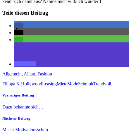
kennt sich damit aus? Nähme mich wirklich wunder!!
Teile diesen Beitrag
Allgemein
,
Alltag
,
Fashion
Filippa K.
Hollywood
Leasing
Miete
Mode
Schrank
Trend
voll
Vorheriger Beitrag
Dazu bekannte sich…
Nächster Beitrag
Mister Motivationsschub