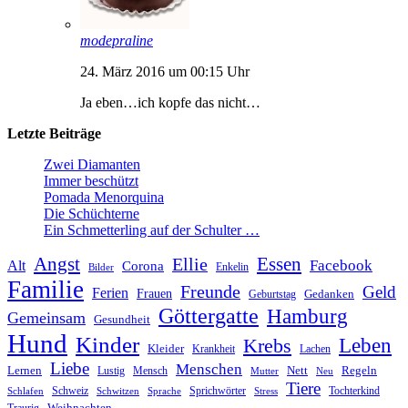
modepraline
24. März 2016 um 00:15 Uhr
Ja eben…ich kopfe das nicht…
Letzte Beiträge
Zwei Diamanten
Immer beschützt
Pomada Menorquina
Die Schüchterne
Ein Schmetterling auf der Schulter …
Angst
Essen
Ellie
Facebook
Alt
Corona
Enkelin
Bilder
Familie
Freunde
Geld
Ferien
Frauen
Gedanken
Geburtstag
Göttergatte
Hamburg
Gemeinsam
Gesundheit
Hund
Kinder
Leben
Krebs
Kleider
Krankheit
Lachen
Liebe
Menschen
Lernen
Nett
Regeln
Mensch
Lustig
Mutter
Neu
Tiere
Schweiz
Sprichwörter
Tochterkind
Schlafen
Schwitzen
Sprache
Stress
Weihnachten