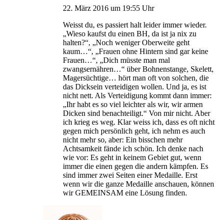
22. März 2016 um 19:55 Uhr
Weisst du, es passiert halt leider immer wieder.
„Wieso kaufst du einen BH, da ist ja nix zu
halten?“, „Noch weniger Oberweite geht
kaum…“, „Frauen ohne Hintern sind gar keine
Frauen…“, „Dich müsste man mal
zwangsernähren…“ über Bohnenstange, Skelett,
Magersüchtige… hört man oft von solchen, die
das Dicksein verteidigen wollen. Und ja, es ist
nicht nett. Als Verteidigung kommt dann immer:
„Ihr habt es so viel leichter als wir, wir armen
Dicken sind benachteiligt.“ Von mir nicht. Aber
ich krieg es weg. Klar weiss ich, dass es oft nicht
gegen mich persönlich geht, ich nehm es auch
nicht mehr so, aber: Ein bisschen mehr
Achtsamkeit fände ich schön. Ich denke nach
wie vor: Es geht in keinem Gebiet gut, wenn
immer die einen gegen die andern kämpfen. Es
sind immer zwei Seiten einer Medaille. Erst
wenn wir die ganze Medaille anschauen, können
wir GEMEINSAM eine Lösung finden.