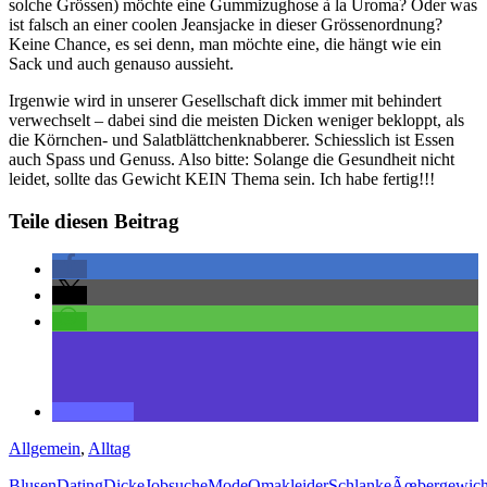
solche Grössen) möchte eine Gummizughose à la Uroma? Oder was
ist falsch an einer coolen Jeansjacke in dieser Grössenordnung?
Keine Chance, es sei denn, man möchte eine, die hängt wie ein
Sack und auch genauso aussieht.
Irgenwie wird in unserer Gesellschaft dick immer mit behindert
verwechselt – dabei sind die meisten Dicken weniger bekloppt, als
die Körnchen- und Salatblättchenknabberer. Schiesslich ist Essen
auch Spass und Genuss. Also bitte: Solange die Gesundheit nicht
leidet, sollte das Gewicht KEIN Thema sein. Ich habe fertig!!!
Teile diesen Beitrag
Allgemein
,
Alltag
Blusen
Dating
Dicke
Jobsuche
Mode
Omakleider
Schlanke
Ãœbergewich