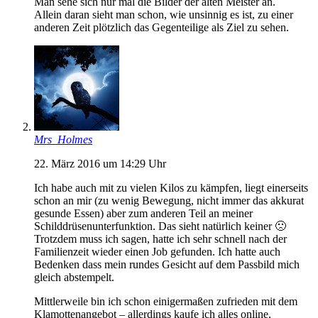
Man sehe sich nur mal die Bilder der alten Meister an.
Allein daran sieht man schon, wie unsinnig es ist, zu einer
anderen Zeit plötzlich das Gegenteilige als Ziel zu sehen.
Mrs_Holmes
22. März 2016 um 14:29 Uhr
Ich habe auch mit zu vielen Kilos zu kämpfen, liegt einerseits
schon an mir (zu wenig Bewegung, nicht immer das akkurat
gesunde Essen) aber zum anderen Teil an meiner
Schilddrüsenunterfunktion. Das sieht natürlich keiner 🙁
Trotzdem muss ich sagen, hatte ich sehr schnell nach der
Familienzeit wieder einen Job gefunden. Ich hatte auch
Bedenken dass mein rundes Gesicht auf dem Passbild mich
gleich abstempelt.
Mittlerweile bin ich schon einigermaßen zufrieden mit dem
Klamottenangebot – allerdings kaufe ich alles online,