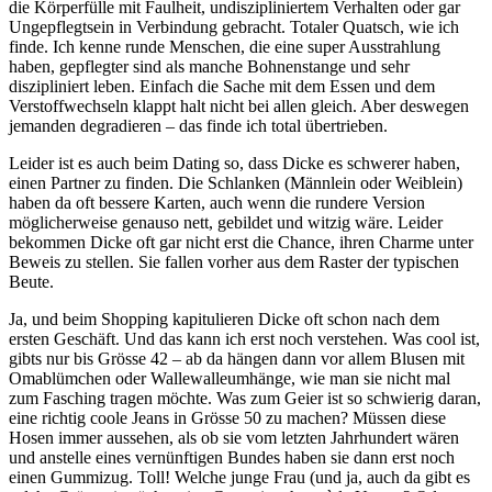
die Körperfülle mit Faulheit, undiszipliniertem Verhalten oder gar
Ungepflegtsein in Verbindung gebracht. Totaler Quatsch, wie ich
finde. Ich kenne runde Menschen, die eine super Ausstrahlung
haben, gepflegter sind als manche Bohnenstange und sehr
diszipliniert leben. Einfach die Sache mit dem Essen und dem
Verstoffwechseln klappt halt nicht bei allen gleich. Aber deswegen
jemanden degradieren – das finde ich total übertrieben.
Leider ist es auch beim Dating so, dass Dicke es schwerer haben,
einen Partner zu finden. Die Schlanken (Männlein oder Weiblein)
haben da oft bessere Karten, auch wenn die rundere Version
möglicherweise genauso nett, gebildet und witzig wäre. Leider
bekommen Dicke oft gar nicht erst die Chance, ihren Charme unter
Beweis zu stellen. Sie fallen vorher aus dem Raster der typischen
Beute.
Ja, und beim Shopping kapitulieren Dicke oft schon nach dem
ersten Geschäft. Und das kann ich erst noch verstehen. Was cool ist,
gibts nur bis Grösse 42 – ab da hängen dann vor allem Blusen mit
Omablümchen oder Wallewalleumhänge, wie man sie nicht mal
zum Fasching tragen möchte. Was zum Geier ist so schwierig daran,
eine richtig coole Jeans in Grösse 50 zu machen? Müssen diese
Hosen immer aussehen, als ob sie vom letzten Jahrhundert wären
und anstelle eines vernünftigen Bundes haben sie dann erst noch
einen Gummizug. Toll! Welche junge Frau (und ja, auch da gibt es