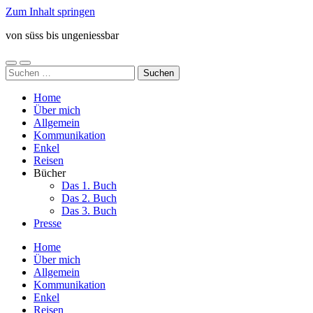
Zum Inhalt springen
von süss bis ungeniessbar
Mobile-
Suchfeld
Suchen
Menü
ein-/ausblenden
nach:
ein-/ausblenden
Home
Über mich
Allgemein
Kommunikation
Enkel
Reisen
Bücher
Das 1. Buch
Das 2. Buch
Das 3. Buch
Presse
Home
Über mich
Allgemein
Kommunikation
Enkel
Reisen