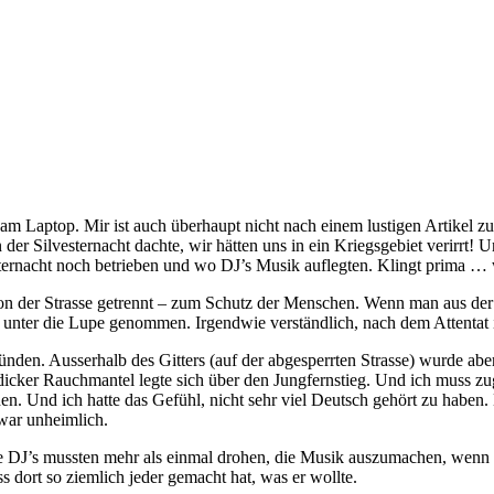
 am Laptop. Mir ist auch überhaupt nicht nach einem lustigen Artikel
der Silvesternacht dachte, wir hätten uns in ein Kriegsgebiet verirrt!
sternacht noch betrieben und wo DJ’s Musik auflegten. Klingt prima …
d von der Strasse getrennt – zum Schutz der Menschen. Wenn man aus de
unter die Lupe genommen. Irgendwie verständlich, nach dem Attentat i
zünden. Ausserhalb des Gitters (auf der abgesperrten Strasse) wurde abe
cker Rauchmantel legte sich über den Jungfernstieg. Und ich muss zuge
sahen. Und ich hatte das Gefühl, nicht sehr viel Deutsch gehört z
war unheimlich.
e DJ’s mussten mehr als einmal drohen, die Musik auszumachen, wenn
s dort so ziemlich jeder gemacht hat, was er wollte.