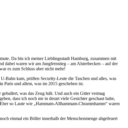
 zumute. Da bin ich meiner Lieblingsstadt Hamburg, zusammen mit
 Und dabei waren wir am Jungfernstieg – am Alsterbecken – auf der
 war es zum Schluss aber nicht mehr!
r U-Bahn kam, prüften Security-Leute die Taschen und alles, was
n Paris und allem, was im 2015 geschehen ist.
r geballert, was das Zeug hält. Und auch ein Gitter vermag
ben, dass ich noch nie in derart viele Gesichter geschaut habe,
u haben. Eher so Laute wie „Hammam-Allhammam-Chrammhamm“ waren
 noch einmal ein Böller innerhalb der Menschenmenge abgefeuert