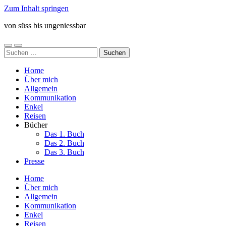
Zum Inhalt springen
von süss bis ungeniessbar
Mobile-
Suchfeld
Suchen
Menü
ein-/ausblenden
nach:
ein-/ausblenden
Home
Über mich
Allgemein
Kommunikation
Enkel
Reisen
Bücher
Das 1. Buch
Das 2. Buch
Das 3. Buch
Presse
Home
Über mich
Allgemein
Kommunikation
Enkel
Reisen