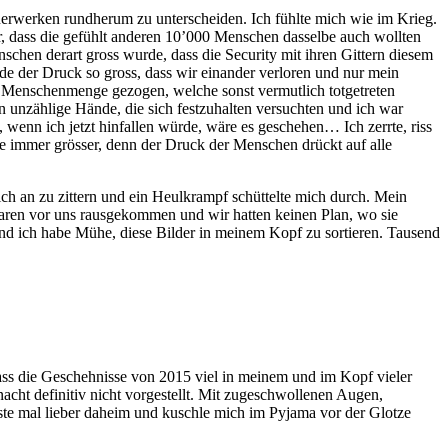
erwerken rundherum zu unterscheiden. Ich fühlte mich wie im Krieg.
 dass die gefühlt anderen 10’000 Menschen dasselbe auch wollten
schen derart gross wurde, dass die Security mit ihren Gittern diesem
 der Druck so gross, dass wir einander verloren und nur mein
 Menschenmenge gezogen, welche sonst vermutlich totgetreten
unzählige Hände, die sich festzuhalten versuchten und ich war
wenn ich jetzt hinfallen würde, wäre es geschehen… Ich zerrte, riss
e immer grösser, denn der Druck der Menschen drückt auf alle
ch an zu zittern und ein Heulkrampf schüttelte mich durch. Mein
aren vor uns rausgekommen und wir hatten keinen Plan, wo sie
d ich habe Mühe, diese Bilder in meinem Kopf zu sortieren. Tausend
ass die Geschehnisse von 2015 viel in meinem und im Kopf vieler
acht definitiv nicht vorgestellt. Mit zugeschwollenen Augen,
ste mal lieber daheim und kuschle mich im Pyjama vor der Glotze