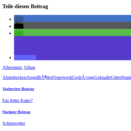
Teile diesen Beitrag
Allgemein
,
Alltag
Alsterbecken
Angst
BÃ¶ller
Feuerwerk
GedrÃ¤nge
Geknalle
Gitter
Ham
Vorheriger Beitrag
Ein fetter Kater?
Nächster Beitrag
Schietwetter