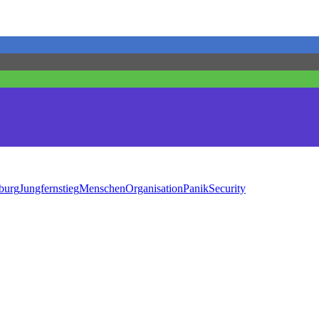
burg
Jungfernstieg
Menschen
Organisation
Panik
Security