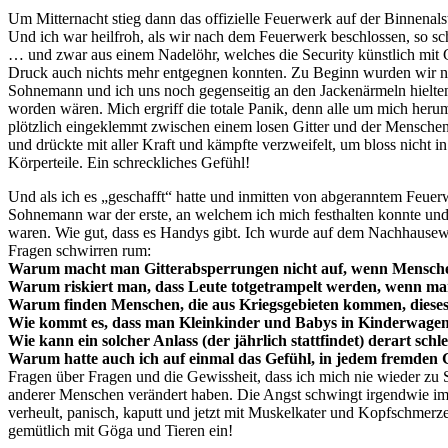
Um Mitternacht stieg dann das offizielle Feuerwerk auf der Binnena
Und ich war heilfroh, als wir nach dem Feuerwerk beschlossen, so 
… und zwar aus einem Nadelöhr, welches die Security künstlich mit Gi
Druck auch nichts mehr entgegnen konnten. Zu Beginn wurden wir no
Sohnemann und ich uns noch gegenseitig an den Jackenärmeln hielte
worden wären. Mich ergriff die totale Panik, denn alle um mich her
plötzlich eingeklemmt zwischen einem losen Gitter und der Menschenm
und drückte mit aller Kraft und kämpfte verzweifelt, um bloss nicht
Körperteile. Ein schreckliches Gefühl!
Und als ich es „geschafft“ hatte und inmitten von abgeranntem Feuer
Sohnemann war der erste, an welchem ich mich festhalten konnte und
waren. Wie gut, dass es Handys gibt. Ich wurde auf dem Nachhausew
Fragen schwirren rum:
Warum macht man Gitterabsperrungen nicht auf, wenn Mensch
Warum riskiert man, dass Leute totgetrampelt werden, wenn m
Warum finden Menschen, die aus Kriegsgebieten kommen, dieses
Wie kommt es, dass man Kleinkinder und Babys in Kinderwagen d
Wie kann ein solcher Anlass (der jährlich stattfindet) derart schl
Warum hatte auch ich auf einmal das Gefühl, in jedem fremden G
Fragen über Fragen und die Gewissheit, dass ich mich nie wieder zu 
anderer Menschen verändert haben. Die Angst schwingt irgendwie immer
verheult, panisch, kaputt und jetzt mit Muskelkater und Kopfschmerz
gemütlich mit Göga und Tieren ein!