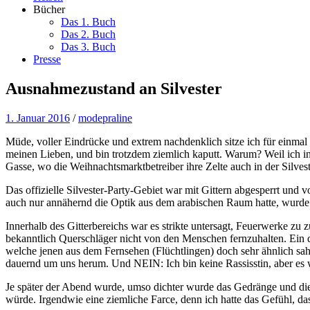
Bücher
Das 1. Buch
Das 2. Buch
Das 3. Buch
Presse
Ausnahmezustand an Silvester
1. Januar 2016
/
modepraline
Müde, voller Eindrücke und extrem nachdenklich sitze ich für einmal
meinen Lieben, und bin trotzdem ziemlich kaputt. Warum? Weil ich in 
Gasse, wo die Weihnachtsmarktbetreiber ihre Zelte auch in der Silve
Das offizielle Silvester-Party-Gebiet war mit Gittern abgesperrt un
auch nur annähernd die Optik aus dem arabischen Raum hatte, wurde 
Innerhalb des Gitterbereichs war es strikte untersagt, Feuerwerke zu 
bekanntlich Querschläger nicht von den Menschen fernzuhalten. Ein di
welche jenen aus dem Fernsehen (Flüchtlingen) doch sehr ähnlich 
dauernd um uns herum. Und NEIN: Ich bin keine Rassisstin, aber es 
Je später der Abend wurde, umso dichter wurde das Gedränge und di
würde. Irgendwie eine ziemliche Farce, denn ich hatte das Gefühl, das