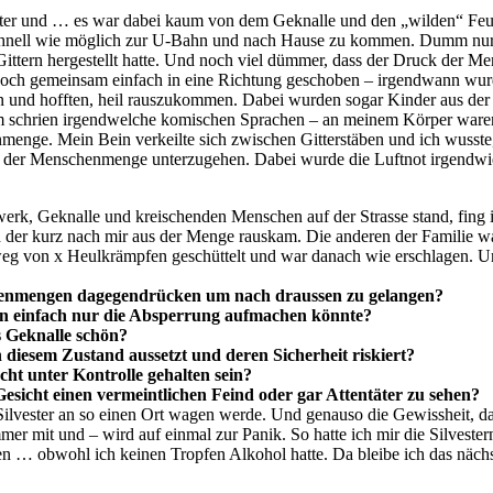
lster und … es war dabei kaum von dem Geknalle und den „wilden“ Feu
schnell wie möglich zur U-Bahn und nach Hause zu kommen. Dumm nur,
ttern hergestellt hatte. Und noch viel dümmer, dass der Druck der Men
ch gemeinsam einfach in eine Richtung geschoben – irgendwann wurde
n und hofften, heil rauszukommen. Dabei wurden sogar Kinder aus der
um schrien irgendwelche komischen Sprachen – an meinem Körper waren 
enge. Mein Bein verkeilte sich zwischen Gitterstäben und ich wusste, 
 in der Menschenmenge unterzugehen. Dabei wurde die Luftnot irgendwi
werk, Geknalle und kreischenden Menschen auf der Strasse stand, fing i
 der kurz nach mir aus der Menge rauskam. Die anderen der Familie w
eg von x Heulkrämpfen geschüttelt und war danach wie erschlagen. Un
enmengen dagegendrücken um nach draussen zu gelangen?
an einfach nur die Absperrung aufmachen könnte?
 Geknalle schön?
iesem Zustand aussetzt und deren Sicherheit riskiert?
echt unter Kontrolle gehalten sein?
esicht einen vermeintlichen Feind oder gar Attentäter zu sehen?
Silvester an so einen Ort wagen werde. Und genauso die Gewissheit, d
 mit und – wird auf einmal zur Panik. So hatte ich mir die Silvestern
en … obwohl ich keinen Tropfen Alkohol hatte. Da bleibe ich das näch