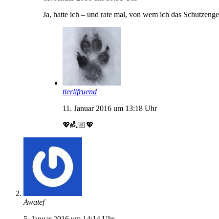
Ja, hatte ich – und rate mal, von wem ich das Schutzeng
tierlifruend
11. Januar 2016 um 13:18 Uhr
💖👼🏼💖
Awatef
5. Januar 2016 um 14:14 Uhr