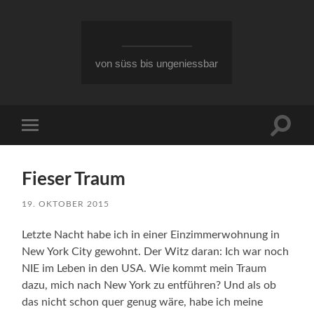
von süss bis ungeniessbar
Suchfe
Mobile-
ein-/a
Menü
ein-/ausblenden
Fieser Traum
19. OKTOBER 2015
Letzte Nacht habe ich in einer Einzimmerwohnung in
New York City gewohnt. Der Witz daran: Ich war noch
NIE im Leben in den USA. Wie kommt mein Traum
dazu, mich nach New York zu entführen? Und als ob
das nicht schon quer genug wäre, habe ich meine