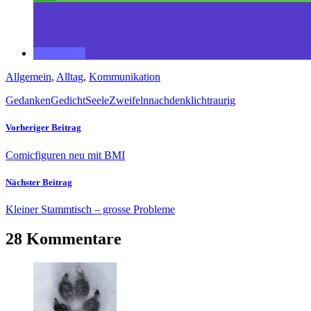
Allgemein
,
Alltag
,
Kommunikation
Gedanken
Gedicht
Seele
Zweifeln
nachdenklich
traurig
Vorheriger Beitrag
Comicfiguren neu mit BMI
Nächster Beitrag
Kleiner Stammtisch – grosse Probleme
28 Kommentare