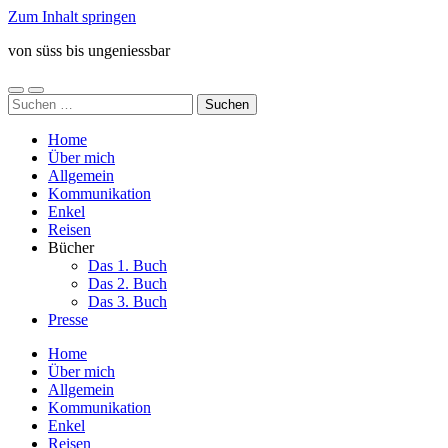
Zum Inhalt springen
von süss bis ungeniessbar
Mobile-
Suchfeld
Suchen
Menü
ein-/ausblenden
nach:
ein-/ausblenden
Home
Über mich
Allgemein
Kommunikation
Enkel
Reisen
Bücher
Das 1. Buch
Das 2. Buch
Das 3. Buch
Presse
Home
Über mich
Allgemein
Kommunikation
Enkel
Reisen