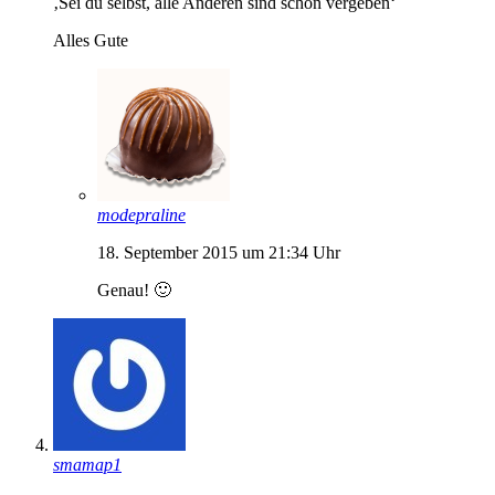
‚Sei du selbst, alle Anderen sind schon vergeben‘
Alles Gute
modepraline
18. September 2015 um 21:34 Uhr
Genau! 🙂
smamap1