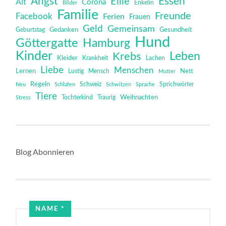
Angst
Essen
Ellie
Alt
Corona
Bilder
Enkelin
Familie
Freunde
Facebook
Ferien
Frauen
Geld
Gemeinsam
Gedanken
Gesundheit
Geburtstag
Hund
Göttergatte
Hamburg
Kinder
Leben
Krebs
Kleider
Krankheit
Lachen
Liebe
Menschen
Lernen
Mensch
Nett
Lustig
Mutter
Regeln
Schweiz
Sprichwörter
Neu
Schlafen
Schwitzen
Sprache
Tiere
Tochterkind
Weihnachten
Stress
Traurig
Blog Abonnieren
Email
NAME
*
Name