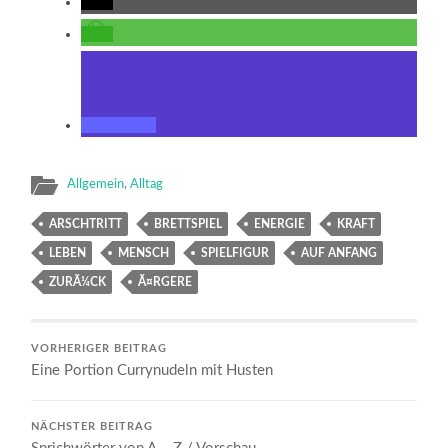
Allgemein
,
Alltag
ARSCHTRITT
BRETTSPIEL
ENERGIE
KRAFT
LEBEN
MENSCH
SPIELFIGUR
AUF ANFANG
ZURÃ¼CK
Ã¤RGERE
VORHERIGER BEITRAG
Eine Portion Currynudeln mit Husten
NÄCHSTER BEITRAG