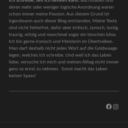
Ich schreibe, seit ich denken kann.
Buchstaben und
deren mehr oder weniger logische Anordnung waren
schon immer meine Passion. Aus diesem Grund ist
irgendwann auch dieser Blog entstanden. Meine Texte
sind nicht fehlerfrei, dafür aber kritisch, zynisch, lustig,
traurig, witzig und manchmal sogar ein bisschen böse.
Ich bin gerne ironisch und Meisterin im Übertreiben.
Man darf deshalb nicht jedes Wort auf die Goldwaage
legen, welches ich schreibe. Und weil ich das Leben
liebe, versuche ich mich und meinen Alltag nicht immer
ganz so ernst zu nehmen. Sonst macht das Leben
keinen Spass!
Facebo
Inst