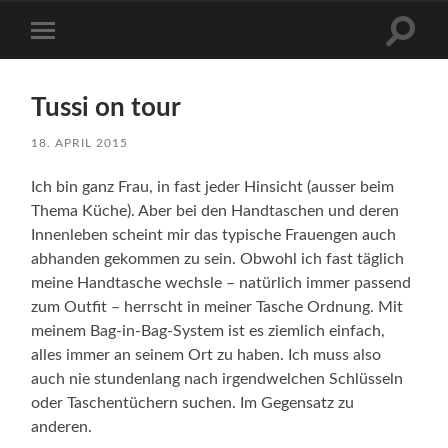
Suchfe
Mobile-
ein-/a
Menü
ein-/ausblenden
Tussi on tour
18. APRIL 2015
Ich bin ganz Frau, in fast jeder Hinsicht (ausser beim
Thema Küche). Aber bei den Handtaschen und deren
Innenleben scheint mir das typische Frauengen auch
abhanden gekommen zu sein. Obwohl ich fast täglich
meine Handtasche wechsle – natürlich immer passend
zum Outfit – herrscht in meiner Tasche Ordnung. Mit
meinem Bag-in-Bag-System ist es ziemlich einfach,
alles immer an seinem Ort zu haben. Ich muss also
auch nie stundenlang nach irgendwelchen Schlüsseln
oder Taschentüchern suchen. Im Gegensatz zu
anderen.