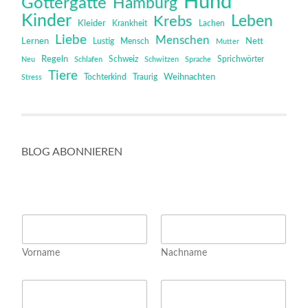
Hund
Göttergatte
Hamburg
Kinder
Leben
Krebs
Kleider
Krankheit
Lachen
Liebe
Menschen
Lernen
Mensch
Nett
Lustig
Mutter
Regeln
Schweiz
Sprichwörter
Neu
Schlafen
Schwitzen
Sprache
Tiere
Tochterkind
Weihnachten
Stress
Traurig
BLOG ABONNIEREN
N
a
m
Vorname
Nachname
e
*
E
E
m
m
a