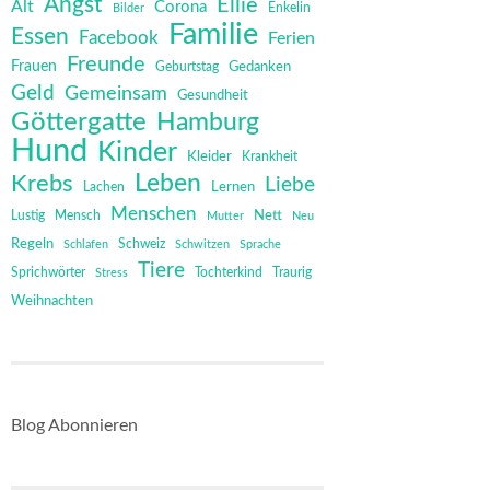
Angst
Ellie
Alt
Corona
Bilder
Enkelin
Familie
Essen
Facebook
Ferien
Freunde
Frauen
Gedanken
Geburtstag
Geld
Gemeinsam
Gesundheit
Göttergatte
Hamburg
Hund
Kinder
Kleider
Krankheit
Leben
Krebs
Liebe
Lernen
Lachen
Menschen
Mensch
Nett
Lustig
Mutter
Neu
Regeln
Schweiz
Schlafen
Schwitzen
Sprache
Tiere
Sprichwörter
Tochterkind
Stress
Traurig
Weihnachten
Blog Abonnieren