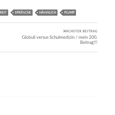
KEIT
SPRÃ¼CHE
HÃ¤SSLICH
PLUMP
NÄCHSTER BEITRAG
Globuli versus Schulmedizin / mein 200.
Beitrag!!!