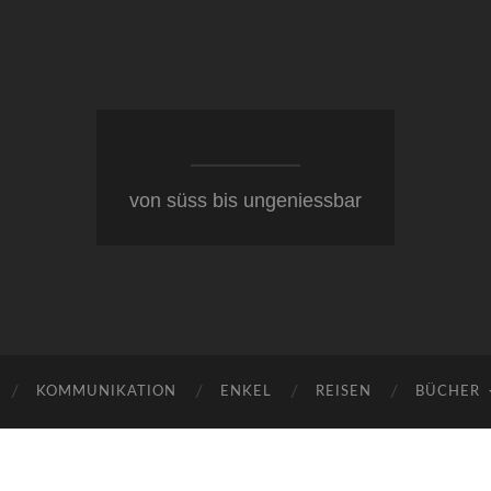
von süss bis ungeniessbar
KOMMUNIKATION
ENKEL
REISEN
BÜCHER