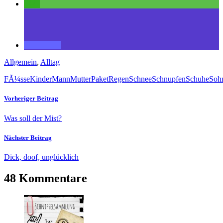
Allgemein
,
Alltag
FÃ¼sse
Kinder
Mann
Mutter
Paket
Regen
Schnee
Schnupfen
Schuhe
Soh
Vorheriger Beitrag
Was soll der Mist?
Nächster Beitrag
Dick, doof, unglücklich
48 Kommentare