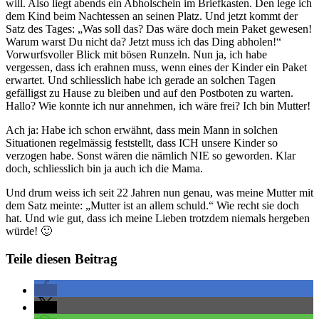
will. Also liegt abends ein Abholschein im Briefkasten. Den lege ich
dem Kind beim Nachtessen an seinen Platz. Und jetzt kommt der
Satz des Tages: „Was soll das? Das wäre doch mein Paket gewesen!
Warum warst Du nicht da? Jetzt muss ich das Ding abholen!“
Vorwurfsvoller Blick mit bösen Runzeln. Nun ja, ich habe
vergessen, dass ich erahnen muss, wenn eines der Kinder ein Paket
erwartet. Und schliesslich habe ich gerade an solchen Tagen
gefälligst zu Hause zu bleiben und auf den Postboten zu warten.
Hallo? Wie konnte ich nur annehmen, ich wäre frei? Ich bin Mutter!
Ach ja: Habe ich schon erwähnt, dass mein Mann in solchen
Situationen regelmässig feststellt, dass ICH unsere Kinder so
verzogen habe. Sonst wären die nämlich NIE so geworden. Klar
doch, schliesslich bin ja auch ich die Mama.
Und drum weiss ich seit 22 Jahren nun genau, was meine Mutter mit
dem Satz meinte: „Mutter ist an allem schuld.“ Wie recht sie doch
hat. Und wie gut, dass ich meine Lieben trotzdem niemals hergeben
würde! 🙂
Teile diesen Beitrag