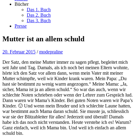
Bücher
Das 1. Buch
Das 2. Buch
Das 3. Buch
Presse
Mutter ist an allem schuld
20. Februar 2015
/
modepraline
Der Satz, den meine Mutter immer zu sagen pflegt, begleitet mich
seit Jahr und Tag. Damals, als ich noch bei meinen Eltern wohnte,
hörte ich den Satz vor allem dann, wenn mein Vater mit meiner
Mutter schimpfte, weil wir Kinder krank waren. Mein Papa: „Du
hast sie bestimmt zu wenig warm angezogen.“ Meine Mama: „Ja,
sicher, Mama ist ja an allem schuld.“ So war das auch, wenn wir
schlechte Noten schrieben oder wenn der Lehrer zum Gespräch lud.
Dann waren wir Mama’s Kinder. Bei guten Noten waren wir Papa’s
Kinder. 🙂 Und wenn mein Bruder und ich schlechte Laune hatten,
war bestimmt auch Mama daran schuld. Sie musste ja, schliesslich
war sie der Blitzableiter für alles! Jederzeit und überall! Damals
habe ich das noch nicht verstanden. Heute verstehe ich es! Warum?
Ganz einfach, weil ich Mama bin. Und weil ich einfach an allem
schuld bin.