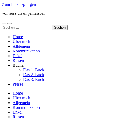
Zum Inhalt springen
von süss bis ungeniessbar
Mobile-
Suchfeld
Suchen
Menü
ein-/ausblenden
nach:
ein-/ausblenden
Home
Über mich
Allgemein
Kommunikation
Enkel
Reisen
Bücher
Das 1. Buch
Das 2. Buch
Das 3. Buch
Presse
Home
Über mich
Allgemein
Kommunikation
Enkel
Reisen