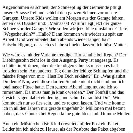
Angenommen es schneit, der Schneepflug der Gemeinde pflügt
unsere Strasse frei und schiebt den ganzen Schnee vor unsere
Garagen. Unsere Kids wollen am Morgen aus der Garage fahren,
sehen das Disaster und: „Mamaaaa! Warum liegt jetzt der ganze
Schnee vor der Garage? Wie sollen wir jetzt bitte rausfahren?“ Ich:
„Wegschaufeln?“ „Hallo? Dann kommen wir wieder zu spät zur
Arbeit! Und wer arbeitet dann abends wieder länger, hä?“
Entschuldigung, dass ich es habe schneien lassen. Ich böse Mutter.
Wie wäre es mit der Variante trendige Turnschuhe bei Regen? Der
Lieblingssohn zieht los in den Ausgang, Party ist angesagt. Es
schüttet in Strömen, aber die trendigen Chucks müssen es halt
trotzdem sein. Am anderen Tag dann der leidige Schnupfen und die
falsche Frage von mir: „Hast Du Dich erkältet?“ Er: „Was glaubst
Du denn? Nur, weil diese doofen Schuhe nicht dicht sind und ich
total nasse Füsse hatte. Den ganzen Abend lang musste ich so
rumrennen. Da muss man ja krank werden.“ Der Tonfall und das
Gesicht sagen dabei eindeutig „und schuld daran bist Du“. Wie
konnte ich nur so fies sein, und es regnen lassen. Und wie konnte
ich in all den Jahren nur gerade ungefähr 24 Millionen mal betont
haben, dass Chucks bei Regen keine gute Idee sind. Dumme Mutter.
Auch ein Müsterchen ist: Kind erwartet auf der Post ein Paket.
Leider bin ich nicht zu Hause, als der Postbote das Paket abgeben