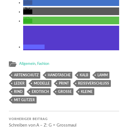
Allgemein
,
Fashion
ARTENSCHUTZ
HANDTASCHE
KALB
LAMM
LEDER
MODELLE
PRINT
REISSVERSCHLUSS
RIND
EXOTISCH
GROSSE
KLEINE
MIT GLITZER
VORHERIGER BEITRAG
Schreiben von A – Z: G = Grossmaul