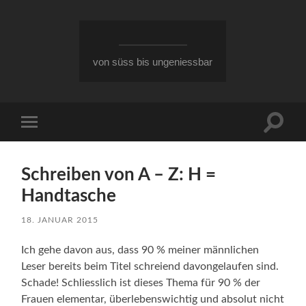
von süss bis ungeniessbar
Suchfe
Mobile-
ein-/a
Menü
ein-/ausblenden
Schreiben von A – Z: H =
Handtasche
18. JANUAR 2015
Ich gehe davon aus, dass 90 % meiner männlichen
Leser bereits beim Titel schreiend davongelaufen sind.
Schade! Schliesslich ist dieses Thema für 90 % der
Frauen elementar, überlebenswichtig und absolut nicht