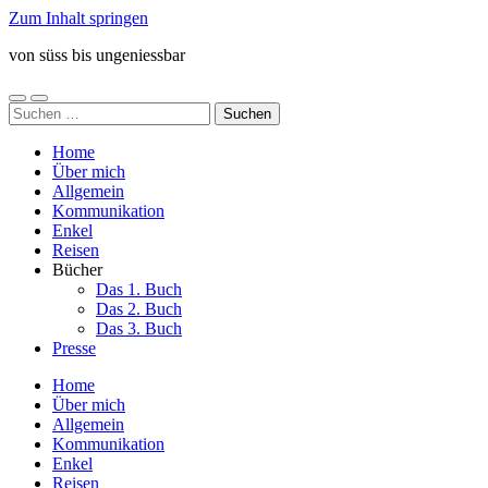
Zum Inhalt springen
von süss bis ungeniessbar
Mobile-
Suchfeld
Suchen
Menü
ein-/ausblenden
nach:
ein-/ausblenden
Home
Über mich
Allgemein
Kommunikation
Enkel
Reisen
Bücher
Das 1. Buch
Das 2. Buch
Das 3. Buch
Presse
Home
Über mich
Allgemein
Kommunikation
Enkel
Reisen