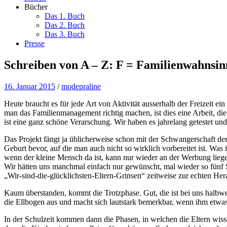
Bücher
Das 1. Buch
Das 2. Buch
Das 3. Buch
Presse
Schreiben von A – Z: F = Familienwahnsin
16. Januar 2015
/
modepraline
Heute braucht es für jede Art von Aktivität ausserhalb der Freizeit ei
man das Familienmanagement richtig machen, ist dies eine Arbeit, die
ist eine ganz schöne Verarschung. Wir haben es jahrelang getestet und 
Das Projekt fängt ja üblicherweise schon mit der Schwangerschaft de
Geburt bevor, auf die man auch nicht so wirklich vorbereitet ist. Was 
wenn der kleine Mensch da ist, kann nur wieder an der Werbung lieg
Wir hätten uns manchmal einfach nur gewünscht, mal wieder so fünf S
„Wir-sind-die-glücklichsten-Eltern-Grinsen“ zeitweise zur echten Her
Kaum überstanden, kommt die Trotzphase. Gut, die ist bei uns halbwe
die Ellbogen aus und macht sich lautstark bemerkbar, wenn ihm etwa
In der Schulzeit kommen dann die Phasen, in welchen die Eltern wiss