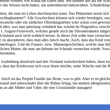
etestet werden, wie schlau die Eltern sind. Wir können uns auf die Sc
r das Wissen nicht hatten, um unterstützend mitzuwirken. Schulterklop
uation, die man im Leben durchmachen kann. Das Phänomen nennt sich
rschlaghammer!“ Alle Geschockten können sich wieder beruhigen, unser
iniwatsche oder ein zärtliches Ohrenlangziehen wäre schon cool gewese
d alles, was man jahrelang vermittelt hat, scheint im Nirgendwo vers
inem 1. August-Feuerwerk, welches gerade noch die Silvesterraketen mi
stand auch nicht wirklich besser. In dieser Zeit sollte man versuchen,
u akzeptieren, dass man alles falsch macht. Auch, dass das Kind von e
terfragen. Und die Frauen-, bzw. Männergeschichten, welche man liebe
lichen Mutter, die man am liebsten im Schrank verstecken würde. Sowa
überstehen.
sbildung absolviert und den Verstand zurückerobert haben, dann kann 
so, dass das Kindwesen sich zwar lösen möchte, seine Wäsche und die 
trich ist das Projekt Familie das Beste, was es gibt. Aber es ist gleic
esund und unbeschadet über die Bühne bringt, hat meinen allergrössten
au an alle Mütter und Väter, die eine Grossfamilie managen!