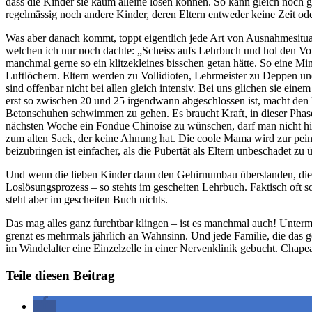
dass die Kinder sie kaum alleine lösen können. So kann gleich noch g
regelmässig noch andere Kinder, deren Eltern entweder keine Zeit ode
Was aber danach kommt, toppt eigentlich jede Art von Ausnahmesit
welchen ich nur noch dachte: „Scheiss aufs Lehrbuch und hol den Vo
manchmal gerne so ein klitzekleines bisschen getan hätte. So eine M
Luftlöchern. Eltern werden zu Vollidioten, Lehrmeister zu Deppen un
sind offenbar nicht bei allen gleich intensiv. Bei uns glichen sie e
erst so zwischen 20 und 25 irgendwann abgeschlossen ist, macht den Um
Betonschuhen schwimmen zu gehen. Es braucht Kraft, in dieser Phase z
nächsten Woche ein Fondue Chinoise zu wünschen, darf man nicht hin
zum alten Sack, der keine Ahnung hat. Die coole Mama wird zur pein
beizubringen ist einfacher, als die Pubertät als Eltern unbeschadet zu 
Und wenn die lieben Kinder dann den Gehirnumbau überstanden, die Au
Loslösungsprozess – so stehts im gescheiten Lehrbuch. Faktisch oft 
steht aber im gescheiten Buch nichts.
Das mag alles ganz furchtbar klingen – ist es manchmal auch! Unterm S
grenzt es mehrmals jährlich an Wahnsinn. Und jede Familie, die das g
im Windelalter eine Einzelzelle in einer Nervenklinik gebucht. Chape
Teile diesen Beitrag