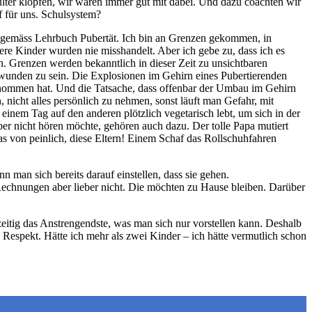
hulter klopfen, wir waren immer gut mit dabei. Und dazu coachten wir
f für uns. Schulsystem?
 gemäss Lehrbuch Pubertät. Ich bin an Grenzen gekommen, in
e Kinder wurden nie misshandelt. Aber ich gebe zu, dass ich es
n. Grenzen werden bekanntlich in dieser Zeit zu unsichtbaren
chwunden zu sein. Die Explosionen im Gehirn eines Pubertierenden
tgenommen hat. Und die Tatsache, dass offenbar der Umbau im Gehirn
 nicht alles persönlich zu nehmen, sonst läuft man Gefahr, mit
inem Tag auf den anderen plötzlich vegetarisch lebt, um sich in der
r nicht hören möchte, gehören auch dazu. Der tolle Papa mutiert
s von peinlich, diese Eltern! Einem Schaf das Rollschuhfahren
man sich bereits darauf einstellen, dass sie gehen.
Rechnungen aber lieber nicht. Die möchten zu Hause bleiben. Darüber
hzeitig das Anstrengendste, was man sich nur vorstellen kann. Deshalb
 Respekt. Hätte ich mehr als zwei Kinder – ich hätte vermutlich schon