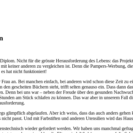
n
n Diplom. Nicht für die grösste Herausforderung des Lebens: das Projekt
 mit keiner anderen zu vergleichen ist. Denn die Pampers-Werbung, die
es hat nicht funktioniert!
r Frau an. Bei manchen einfach, bei anderen wird schon diese Zeit zu 
in den gescheiten Büchern steht, trifft selten genauso ein. Dass dann d
en. Denn bei uns war – neben der Freude über den gesunden Nachwuchs
tunden am Stück schlafen zu können. Das war aber in unserem Fall die
ausforderung.
gs glimpflich abgelaufen. Aber ich weiss, dass das auch anders gehen 
s nicht passt. Und mit Farbstiften und anderen Utensilien wird das H
enstechnisch wieder gefordert werden. Wir haben uns manchmal gefragt,