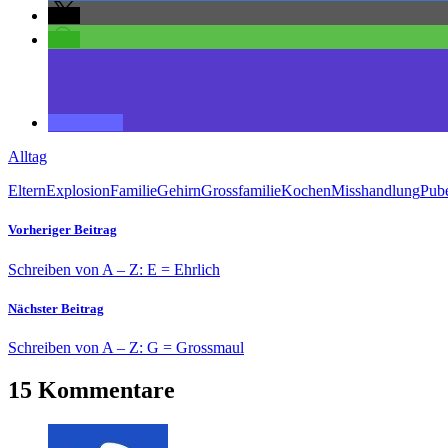
Alltag
Eltern
Explosion
Familie
Gehirn
Grossfamilie
Kochen
Misshandlung
Pub
Vorheriger Beitrag
Schreiben von A – Z: E = Ehrlich
Nächster Beitrag
Schreiben von A – Z: G = Grossmaul
15 Kommentare