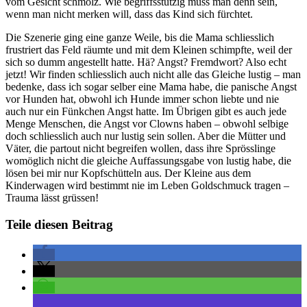
vom Gesicht schmolz. Wie begriffsstutzig muss man denn sein,
wenn man nicht merken will, dass das Kind sich fürchtet.
Die Szenerie ging eine ganze Weile, bis die Mama schliesslich
frustriert das Feld räumte und mit dem Kleinen schimpfte, weil der
sich so dumm angestellt hatte. Hä? Angst? Fremdwort? Also echt
jetzt! Wir finden schliesslich auch nicht alle das Gleiche lustig – man
bedenke, dass ich sogar selber eine Mama habe, die panische Angst
vor Hunden hat, obwohl ich Hunde immer schon liebte und nie
auch nur ein Fünkchen Angst hatte. Im Übrigen gibt es auch jede
Menge Menschen, die Angst vor Clowns haben – obwohl selbige
doch schliesslich auch nur lustig sein sollen. Aber die Mütter und
Väter, die partout nicht begreifen wollen, dass ihre Sprösslinge
womöglich nicht die gleiche Auffassungsgabe von lustig habe, die
lösen bei mir nur Kopfschütteln aus. Der Kleine aus dem
Kinderwagen wird bestimmt nie im Leben Goldschmuck tragen –
Trauma lässt grüssen!
Teile diesen Beitrag