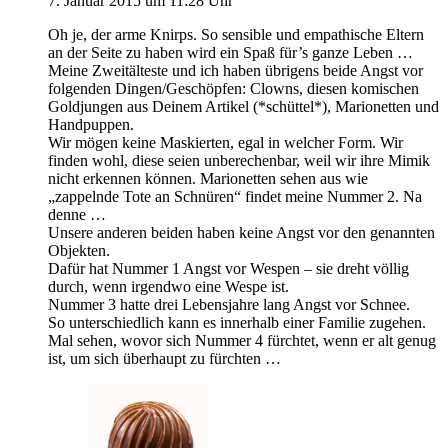
7. Januar 2015 um 11:28 Uhr
Oh je, der arme Knirps. So sensible und empathische Eltern
an der Seite zu haben wird ein Spaß für’s ganze Leben …
Meine Zweitälteste und ich haben übrigens beide Angst vor
folgenden Dingen/Geschöpfen: Clowns, diesen komischen
Goldjungen aus Deinem Artikel (*schüttel*), Marionetten und
Handpuppen.
Wir mögen keine Maskierten, egal in welcher Form. Wir
finden wohl, diese seien unberechenbar, weil wir ihre Mimik
nicht erkennen können. Marionetten sehen aus wie
„zappelnde Tote an Schnüren“ findet meine Nummer 2. Na
denne …
Unsere anderen beiden haben keine Angst vor den genannten
Objekten.
Dafür hat Nummer 1 Angst vor Wespen – sie dreht völlig
durch, wenn irgendwo eine Wespe ist.
Nummer 3 hatte drei Lebensjahre lang Angst vor Schnee.
So unterschiedlich kann es innerhalb einer Familie zugehen.
Mal sehen, wovor sich Nummer 4 fürchtet, wenn er alt genug
ist, um sich überhaupt zu fürchten …