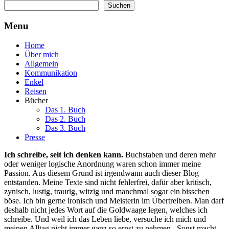
Suchen
Suchen
Menu
Home
Über mich
Allgemein
Kommunikation
Enkel
Reisen
Bücher
Das 1. Buch
Das 2. Buch
Das 3. Buch
Presse
Ich schreibe, seit ich denken kann.
Buchstaben und deren mehr
oder weniger logische Anordnung waren schon immer meine
Passion. Aus diesem Grund ist irgendwann auch dieser Blog
entstanden. Meine Texte sind nicht fehlerfrei, dafür aber kritisch,
zynisch, lustig, traurig, witzig und manchmal sogar ein bisschen
böse. Ich bin gerne ironisch und Meisterin im Übertreiben. Man darf
deshalb nicht jedes Wort auf die Goldwaage legen, welches ich
schreibe. Und weil ich das Leben liebe, versuche ich mich und
meinen Alltag nicht immer ganz so ernst zu nehmen. Sonst macht