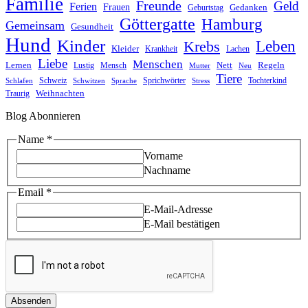
Familie
Freunde
Geld
Ferien
Frauen
Gedanken
Geburtstag
Göttergatte
Hamburg
Gemeinsam
Gesundheit
Hund
Kinder
Leben
Krebs
Kleider
Krankheit
Lachen
Liebe
Menschen
Lernen
Nett
Regeln
Mensch
Lustig
Mutter
Neu
Tiere
Schweiz
Sprichwörter
Tochterkind
Schlafen
Schwitzen
Sprache
Stress
Weihnachten
Traurig
Blog Abonnieren
Name
*
Vorname
Nachname
Name
Email
*
Email
E-Mail-Adresse
E-Mail bestätigen
Absenden