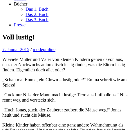
Bücher
Das 1. Buch
Das 2. Buch
Das 3. Buch
Presse
Voll lustig!
7. Januar 2015
/
modepraline
Wieviele Mütter und Väter von kleinen Kindern gehen davon aus,
dass der Nachwuchs automatisch lustig findet, was die Eltern lustig
finden. Eigentlich doch alle, oder?
„Schau mal Emma, ein Clown – lustig oder?“ Emma schreit wie am
Spiess!
„Guck nur Nils, der Mann macht lustige Tiere aus Luftballons.“ Nils
rennt weg und versteckt sich.
„Huch Jonas, guck, der Zauberer zaubert die Mäuse weg!“ Jonas
heult und sucht die Mäuse.
Kleine Kinder haben offenbar eine ganz andere Wahrnehmung als