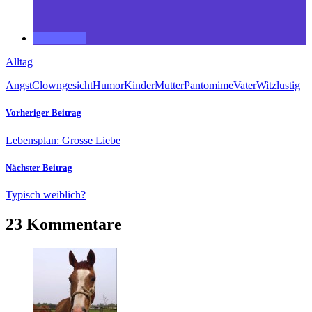
Alltag
Angst
Clowngesicht
Humor
Kinder
Mutter
Pantomime
Vater
Witz
lustig
Vorheriger Beitrag
Lebensplan: Grosse Liebe
Nächster Beitrag
Typisch weiblich?
23 Kommentare