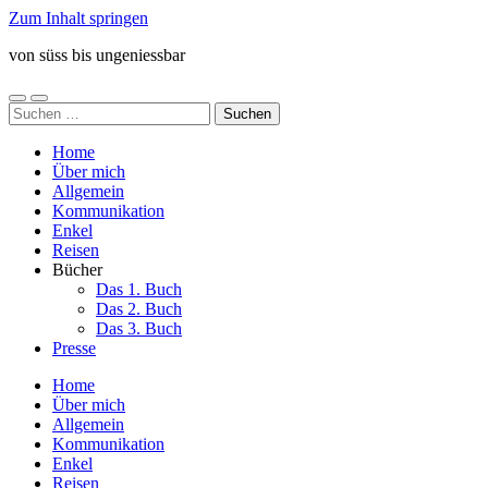
Zum Inhalt springen
von süss bis ungeniessbar
Mobile-
Suchfeld
Suchen
Menü
ein-/ausblenden
nach:
ein-/ausblenden
Home
Über mich
Allgemein
Kommunikation
Enkel
Reisen
Bücher
Das 1. Buch
Das 2. Buch
Das 3. Buch
Presse
Home
Über mich
Allgemein
Kommunikation
Enkel
Reisen