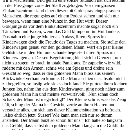
wir Erwachsenen. Und genau eine solche Situation hat sich letzthin
in der Fussgängerzone der Stadt zugetragen. Vor dem grossen
Einkaufszentrum stand einer dieser mit Goldspray eingesprayten
Menschen, die regungslos auf einem Podest stehen und sich nur
bewegen, wenn man eine Münze in den Hut wirft. Dieser
Goldjunge da vor dem Einkaufszentrum machte sogar noch ein
Tänzchen und Faxen, wenn das Geld klimpernd im Hut landete.
Das nahm eine junge Mutter als Anlass, ihrem Spross im
Kinderwagen doch die Freude des Tages zu machen. Sie stellte den
Kinderwagen genau vor den goldenen Mann, warf ein paar kleine
Geldstücke in den Hut und schaute begeistert ihren Spross im
Kinderwagen an. Dessen Begeisterung hielt sich in Grenzen, um
nicht zu sagen, er brach in totale Panik aus. Er zappelte wie wild,
ruderte mit den Armen, schrie wie am Spiess und drehte sein
Gesicht so weg, dass er den goldenen Mann bloss aus seinem
Blickwinkel verbannen konnte. Die Mama schien das absolut nicht
zu begreifen, so lustig wie sie es doch fand.
Sie gurtete ihren kleinen
Jungen los, nahm ihn aus dem Kinderwagen, ging noch näher zum
goldenen Mann hin und meinte vorwurfsvoll: „Nun schau doch,
Schatz, der Mann ist mega lustig!“ Der Kleine schrie, was das Zeug
hält, schlug der Mama ins Gesicht, zerrte an ihren Haaren und
versuchte alles, um sich aus dieser Klammersituation zu befreien.
„Also ehrlich jetzt, Süsser! Wie kann man sich nur so dumm
anstellen. Der Mann tanzt so schön für uns.“ Ich hatte so langsam
das Gefühl, dass selbst dem goldenen Mann langsam die Goldfarbe