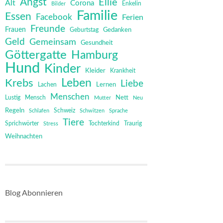
Angst
Ellie
Alt
Corona
Bilder
Enkelin
Familie
Essen
Facebook
Ferien
Freunde
Frauen
Gedanken
Geburtstag
Geld
Gemeinsam
Gesundheit
Göttergatte
Hamburg
Hund
Kinder
Kleider
Krankheit
Leben
Krebs
Liebe
Lernen
Lachen
Menschen
Mensch
Nett
Lustig
Mutter
Neu
Regeln
Schweiz
Schlafen
Schwitzen
Sprache
Tiere
Sprichwörter
Tochterkind
Stress
Traurig
Weihnachten
Blog Abonnieren