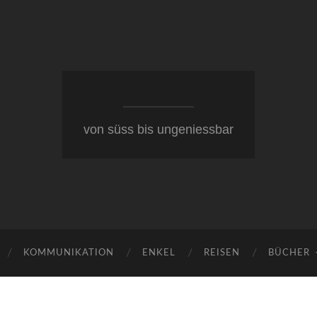
von süss bis ungeniessbar
KOMMUNIKATION
ENKEL
REISEN
BÜCHER