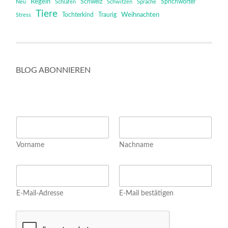
Regeln
Schweiz
Sprichwörter
Neu
Schlafen
Schwitzen
Sprache
Tiere
Tochterkind
Weihnachten
Stress
Traurig
BLOG ABONNIEREN
N
a
m
Vorname
Nachname
e
*
N
E
a
m
m
a
e
E-Mail-Adresse
E-Mail bestätigen
i
N
l
a
*
m