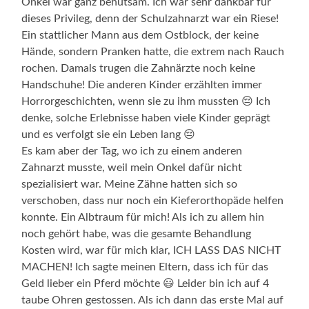
Onkel war ganz behutsam. Ich war sehr dankbar für
dieses Privileg, denn der Schulzahnarzt war ein Riese!
Ein stattlicher Mann aus dem Ostblock, der keine
Hände, sondern Pranken hatte, die extrem nach Rauch
rochen. Damals trugen die Zahnärzte noch keine
Handschuhe! Die anderen Kinder erzählten immer
Horrorgeschichten, wenn sie zu ihm mussten 😔 Ich
denke, solche Erlebnisse haben viele Kinder geprägt
und es verfolgt sie ein Leben lang 😔
Es kam aber der Tag, wo ich zu einem anderen
Zahnarzt musste, weil mein Onkel dafür nicht
spezialisiert war. Meine Zähne hatten sich so
verschoben, dass nur noch ein Kieferorthopäde helfen
konnte. Ein Albtraum für mich! Als ich zu allem hin
noch gehört habe, was die gesamte Behandlung
Kosten wird, war für mich klar, ICH LASS DAS NICHT
MACHEN! Ich sagte meinen Eltern, dass ich für das
Geld lieber ein Pferd möchte 😃 Leider bin ich auf 4
taube Ohren gestossen. Als ich dann das erste Mal auf