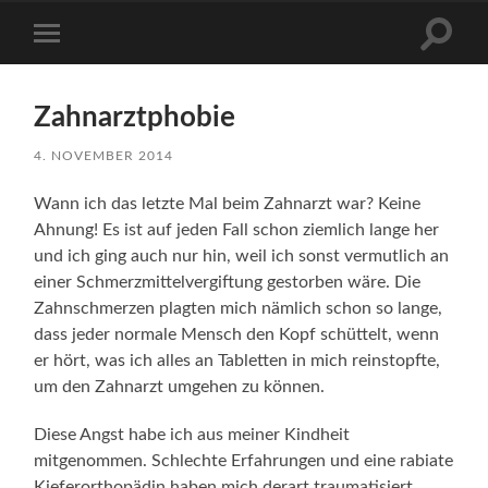
Suchfe
Mobile-
ein-/a
Menü
ein-/ausblenden
Zahnarztphobie
4. NOVEMBER 2014
Wann ich das letzte Mal beim Zahnarzt war? Keine
Ahnung! Es ist auf jeden Fall schon ziemlich lange her
und ich ging auch nur hin, weil ich sonst vermutlich an
einer Schmerzmittelvergiftung gestorben wäre. Die
Zahnschmerzen plagten mich nämlich schon so lange,
dass jeder normale Mensch den Kopf schüttelt, wenn
er hört, was ich alles an Tabletten in mich reinstopfte,
um den Zahnarzt umgehen zu können.
Diese Angst habe ich aus meiner Kindheit
mitgenommen. Schlechte Erfahrungen und eine rabiate
Kieferorthopädin haben mich derart traumatisiert,