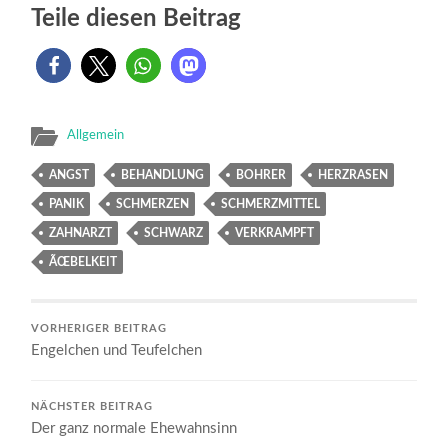
Teile diesen Beitrag
Allgemein
ANGST
BEHANDLUNG
BOHRER
HERZRASEN
PANIK
SCHMERZEN
SCHMERZMITTEL
ZAHNARZT
SCHWARZ
VERKRAMPFT
ÃŒBELKEIT
VORHERIGER BEITRAG
Engelchen und Teufelchen
NÄCHSTER BEITRAG
Der ganz normale Ehewahnsinn